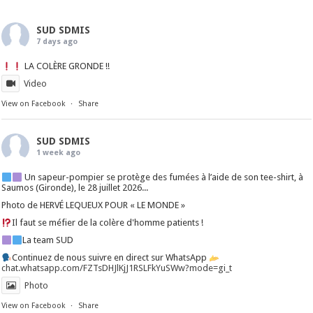
SUD SDMIS
7 days ago
LA COLÈRE GRONDE !!
Video
View on Facebook
·
Share
SUD SDMIS
1 week ago
Un sapeur-pompier se protège des fumées à l’aide de son tee-shirt, à
Saumos (Gironde), le 28 juillet 2026...
Photo de HERVÉ LEQUEUX POUR « LE MONDE »
Il faut se méfier de la colère d'homme patients !
La team SUD
Continuez de nous suivre en direct sur WhatsApp
chat.whatsapp.com/FZTsDHJlKjJ1RSLFkYuSWw?mode=gi_t
Photo
View on Facebook
·
Share