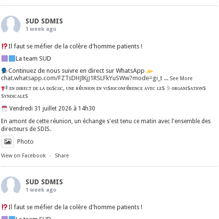
SUD SDMIS
1 week ago
Il faut se méfier de la colère d'homme patients !
La team SUD
Continuez de nous suivre en direct sur WhatsApp
chat.whatsapp.com/FZTsDHJlKjJ1RSLFkYuSWw?mode=gi_t
...
See More
ᴇɴ ᴅɪʀᴇᴄᴛ ᴅᴇ ʟᴀ ᴅɢsᴄɢᴄ, ᴜɴᴇ ʀéᴜɴɪᴏɴ ᴇɴ ᴠɪsɪᴏᴄᴏɴғéʀᴇɴᴄᴇ ᴀᴠᴇᴄ ʟᴇs 𝟿 ᴏʀɢᴀɴɪsᴀᴛɪᴏɴs
sʏɴᴅɪᴄᴀʟᴇs
Vendredi 31 juillet 2026 à 14h30
En amont de cette réunion, un échange s'est tenu ce matin avec l'ensemble des
directeurs de SDIS.
Photo
View on Facebook
·
Share
SUD SDMIS
1 week ago
Il faut se méfier de la colère d'homme patients !