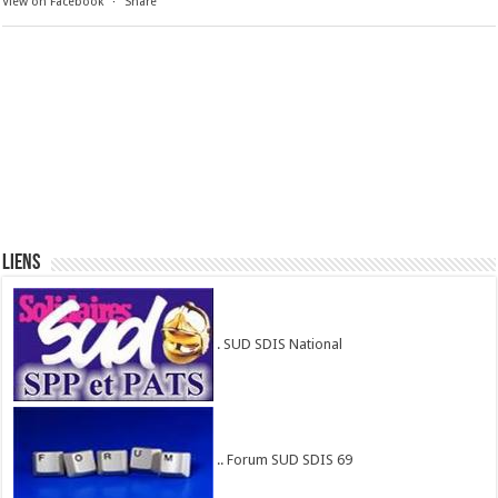
View on Facebook
·
Share
Liens
. SUD SDIS National
.. Forum SUD SDIS 69