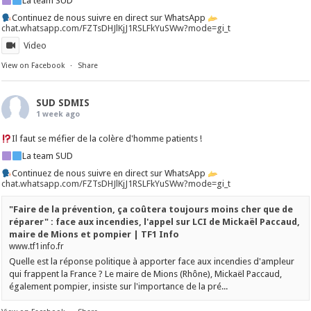
La team SUD
Continuez de nous suivre en direct sur WhatsApp
chat.whatsapp.com/FZTsDHJlKjJ1RSLFkYuSWw?mode=gi_t
Video
View on Facebook
·
Share
SUD SDMIS
1 week ago
Il faut se méfier de la colère d'homme patients !
La team SUD
Continuez de nous suivre en direct sur WhatsApp
chat.whatsapp.com/FZTsDHJlKjJ1RSLFkYuSWw?mode=gi_t
"Faire de la prévention, ça coûtera toujours moins cher que de
réparer" : face aux incendies, l'appel sur LCI de Mickaël Paccaud,
maire de Mions et pompier | TF1 Info
www.tf1info.fr
Quelle est la réponse politique à apporter face aux incendies d'ampleur
qui frappent la France ? Le maire de Mions (Rhône), Mickaël Paccaud,
également pompier, insiste sur l'importance de la pré...