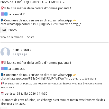
Photo de HERVÉ LEQUEUX POUR « LE MONDE »
Il faut se méfier de la colère d'homme patients !
La team SUD
Continuez de nous suivre en direct sur WhatsApp
chat.whatsapp.com/FZTsDHJlKjJ1RSLFkYuSWw?mode=gi_t
Photo
View on Facebook
·
Share
SUD SDMIS
6 days ago
Il faut se méfier de la colère d'homme patients !
La team SUD
Continuez de nous suivre en direct sur WhatsApp
chat.whatsapp.com/FZTsDHJlKjJ1RSLFkYuSWw?mode=gi_t
...
See More
ᴇɴ ᴅɪʀᴇᴄᴛ ᴅᴇ ʟᴀ ᴅɢsᴄɢᴄ, ᴜɴᴇ ʀéᴜɴɪᴏɴ ᴇɴ ᴠɪsɪᴏᴄᴏɴғéʀᴇɴᴄᴇ ᴀᴠᴇᴄ ʟᴇs 𝟿 ᴏʀɢᴀɴɪsᴀᴛɪᴏɴs
sʏɴᴅɪᴄᴀʟᴇs
Vendredi 31 juillet 2026 à 14h30
En amont de cette réunion, un échange s'est tenu ce matin avec l'ensemble des
directeurs de SDIS.