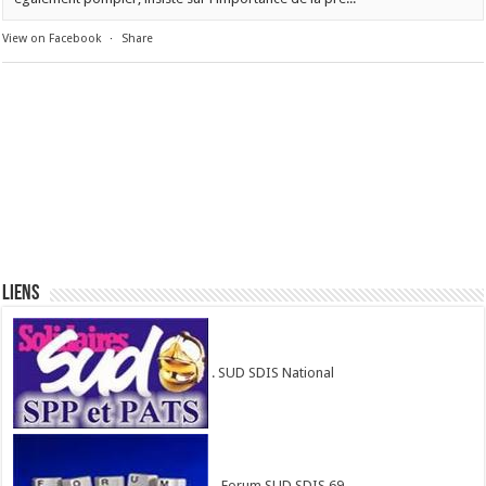
View on Facebook
·
Share
Liens
. SUD SDIS National
.. Forum SUD SDIS 69