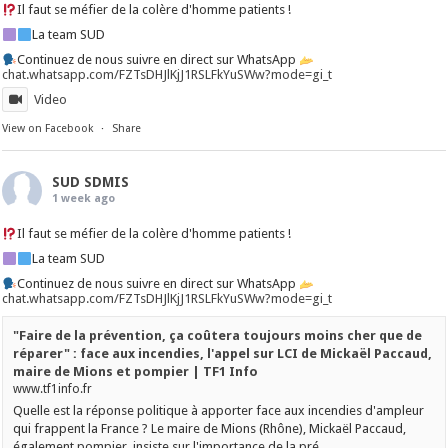
Il faut se méfier de la colère d'homme patients !
La team SUD
Continuez de nous suivre en direct sur WhatsApp
chat.whatsapp.com/FZTsDHJlKjJ1RSLFkYuSWw?mode=gi_t
Video
View on Facebook
·
Share
SUD SDMIS
1 week ago
Il faut se méfier de la colère d'homme patients !
La team SUD
Continuez de nous suivre en direct sur WhatsApp
chat.whatsapp.com/FZTsDHJlKjJ1RSLFkYuSWw?mode=gi_t
"Faire de la prévention, ça coûtera toujours moins cher que de
réparer" : face aux incendies, l'appel sur LCI de Mickaël Paccaud,
maire de Mions et pompier | TF1 Info
www.tf1info.fr
Quelle est la réponse politique à apporter face aux incendies d'ampleur
qui frappent la France ? Le maire de Mions (Rhône), Mickaël Paccaud,
également pompier, insiste sur l'importance de la pré...