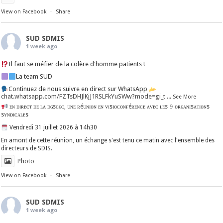
View on Facebook
·
Share
SUD SDMIS
1 week ago
Il faut se méfier de la colère d'homme patients !
La team SUD
Continuez de nous suivre en direct sur WhatsApp
chat.whatsapp.com/FZTsDHJlKjJ1RSLFkYuSWw?mode=gi_t
...
See More
ᴇɴ ᴅɪʀᴇᴄᴛ ᴅᴇ ʟᴀ ᴅɢsᴄɢᴄ, ᴜɴᴇ ʀéᴜɴɪᴏɴ ᴇɴ ᴠɪsɪᴏᴄᴏɴғéʀᴇɴᴄᴇ ᴀᴠᴇᴄ ʟᴇs 𝟿 ᴏʀɢᴀɴɪsᴀᴛɪᴏɴs
sʏɴᴅɪᴄᴀʟᴇs
Vendredi 31 juillet 2026 à 14h30
En amont de cette réunion, un échange s'est tenu ce matin avec l'ensemble des
directeurs de SDIS.
Photo
View on Facebook
·
Share
SUD SDMIS
1 week ago