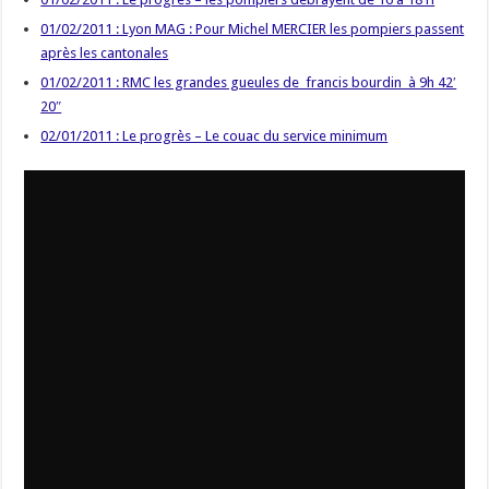
01/02/2011 : Lyon MAG : Pour Michel MERCIER les pompiers passent
après les cantonales
01/02/2011 : RMC les grandes gueules de francis bourdin à 9h 42′
20″
02/01/2011 : Le progrès – Le couac du service minimum