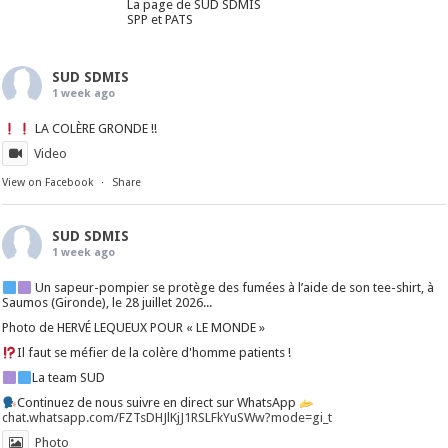
La page de SUD SDMIS
SPP et PATS
SUD SDMIS
1 week ago
LA COLÈRE GRONDE !!
Video
View on Facebook
·
Share
SUD SDMIS
1 week ago
Un sapeur-pompier se protège des fumées à l’aide de son tee-shirt, à
Saumos (Gironde), le 28 juillet 2026...
Photo de HERVÉ LEQUEUX POUR « LE MONDE »
Il faut se méfier de la colère d'homme patients !
La team SUD
Continuez de nous suivre en direct sur WhatsApp
chat.whatsapp.com/FZTsDHJlKjJ1RSLFkYuSWw?mode=gi_t
Photo