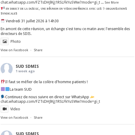
chat.whatsapp.com/FZTsDHJlKjJ1RSLFkYuSWw?mode=gi_t
...
See More
ᴇɴ ᴅɪʀᴇᴄᴛ ᴅᴇ ʟᴀ ᴅɢsᴄɢᴄ, ᴜɴᴇ ʀéᴜɴɪᴏɴ ᴇɴ ᴠɪsɪᴏᴄᴏɴғéʀᴇɴᴄᴇ ᴀᴠᴇᴄ ʟᴇs 𝟿 ᴏʀɢᴀɴɪsᴀᴛɪᴏɴs
sʏɴᴅɪᴄᴀʟᴇs
Vendredi 31 juillet 2026 à 14h30
En amont de cette réunion, un échange s'est tenu ce matin avec l'ensemble des
directeurs de SDIS.
Photo
View on Facebook
·
Share
SUD SDMIS
1 week ago
Il faut se méfier de la colère d'homme patients !
La team SUD
Continuez de nous suivre en direct sur WhatsApp
chat.whatsapp.com/FZTsDHJlKjJ1RSLFkYuSWw?mode=gi_t
Video
View on Facebook
·
Share
SUD SDMIS