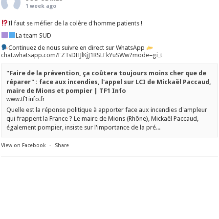
1 week ago
Il faut se méfier de la colère d'homme patients !
La team SUD
Continuez de nous suivre en direct sur WhatsApp
chat.whatsapp.com/FZTsDHJlKjJ1RSLFkYuSWw?mode=gi_t
"Faire de la prévention, ça coûtera toujours moins cher que de
réparer" : face aux incendies, l'appel sur LCI de Mickaël Paccaud,
maire de Mions et pompier | TF1 Info
www.tf1info.fr
Quelle est la réponse politique à apporter face aux incendies d'ampleur
qui frappent la France ? Le maire de Mions (Rhône), Mickaël Paccaud,
également pompier, insiste sur l'importance de la pré...
View on Facebook
·
Share