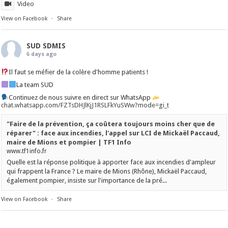
Video
View on Facebook
·
Share
SUD SDMIS
6 days ago
Il faut se méfier de la colère d'homme patients !
La team SUD
Continuez de nous suivre en direct sur WhatsApp
chat.whatsapp.com/FZTsDHJlKjJ1RSLFkYuSWw?mode=gi_t
"Faire de la prévention, ça coûtera toujours moins cher que de
réparer" : face aux incendies, l'appel sur LCI de Mickaël Paccaud,
maire de Mions et pompier | TF1 Info
www.tf1info.fr
Quelle est la réponse politique à apporter face aux incendies d'ampleur
qui frappent la France ? Le maire de Mions (Rhône), Mickaël Paccaud,
également pompier, insiste sur l'importance de la pré...
View on Facebook
·
Share