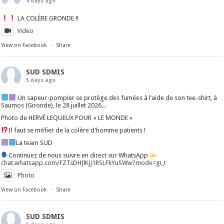
4 days ago
LA COLÈRE GRONDE !!
Video
View on Facebook
·
Share
SUD SDMIS
5 days ago
Un sapeur-pompier se protège des fumées à l’aide de son tee-shirt, à
Saumos (Gironde), le 28 juillet 2026...
Photo de HERVÉ LEQUEUX POUR « LE MONDE »
Il faut se méfier de la colère d'homme patients !
La team SUD
Continuez de nous suivre en direct sur WhatsApp
chat.whatsapp.com/FZTsDHJlKjJ1RSLFkYuSWw?mode=gi_t
Photo
View on Facebook
·
Share
SUD SDMIS