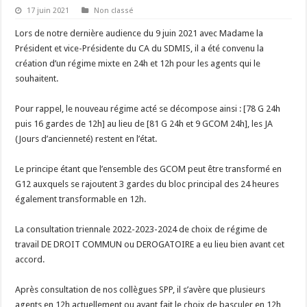
17 juin 2021
Non classé
Lors de notre dernière audience du 9 juin 2021 avec Madame la
Président et vice-Présidente du CA du SDMIS, il a été convenu la
création d’un régime mixte en 24h et 12h pour les agents qui le
souhaitent.
Pour rappel, le nouveau régime acté se décompose ainsi : [78 G 24h
puis 16 gardes de 12h] au lieu de [81 G 24h et 9 GCOM 24h], les JA
(Jours d’ancienneté) restent en l’état.
Le principe étant que l’ensemble des GCOM peut être transformé en
G12 auxquels se rajoutent 3 gardes du bloc principal des 24 heures
également transformable en 12h.
La consultation triennale 2022-2023-2024 de choix de régime de
travail DE DROIT COMMUN ou DEROGATOIRE a eu lieu bien avant cet
accord.
Après consultation de nos collègues SPP, il s’avère que plusieurs
agents en 12h actuellement ou ayant fait le choix de basculer en 12h,