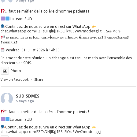
5 days ago
Il faut se méfier de la colère d'homme patients !
La team SUD
Continuez de nous suivre en direct sur WhatsApp
chat.whatsapp.com/FZTsDHJlKjJ1RSLFkYuSWw?mode=gi_t
...
See More
ᴇɴ ᴅɪʀᴇᴄᴛ ᴅᴇ ʟᴀ ᴅɢsᴄɢᴄ, ᴜɴᴇ ʀéᴜɴɪᴏɴ ᴇɴ ᴠɪsɪᴏᴄᴏɴғéʀᴇɴᴄᴇ ᴀᴠᴇᴄ ʟᴇs 𝟿 ᴏʀɢᴀɴɪsᴀᴛɪᴏɴs
sʏɴᴅɪᴄᴀʟᴇs
Vendredi 31 juillet 2026 à 14h30
En amont de cette réunion, un échange s'est tenu ce matin avec l'ensemble des
directeurs de SDIS.
Photo
View on Facebook
·
Share
SUD SDMIS
5 days ago
Il faut se méfier de la colère d'homme patients !
La team SUD
Continuez de nous suivre en direct sur WhatsApp
chat.whatsapp.com/FZTsDHJlKjJ1RSLFkYuSWw?mode=gi_t