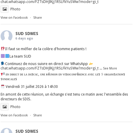
chat.whatsapp.com/FZTsDHJlKjJ1RSLFkYuSWw?mode=gi_t
Photo
View on Facebook
·
Share
SUD SDMIS
6 days ago
Il faut se méfier de la colère d'homme patients !
La team SUD
Continuez de nous suivre en direct sur WhatsApp
chat.whatsapp.com/FZTsDHJlKjJ1RSLFkYuSWw?mode=gi_t
...
See More
ᴇɴ ᴅɪʀᴇᴄᴛ ᴅᴇ ʟᴀ ᴅɢsᴄɢᴄ, ᴜɴᴇ ʀéᴜɴɪᴏɴ ᴇɴ ᴠɪsɪᴏᴄᴏɴғéʀᴇɴᴄᴇ ᴀᴠᴇᴄ ʟᴇs 𝟿 ᴏʀɢᴀɴɪsᴀᴛɪᴏɴs
sʏɴᴅɪᴄᴀʟᴇs
Vendredi 31 juillet 2026 à 14h30
En amont de cette réunion, un échange s'est tenu ce matin avec l'ensemble des
directeurs de SDIS.
Photo
View on Facebook
·
Share
SUD SDMIS