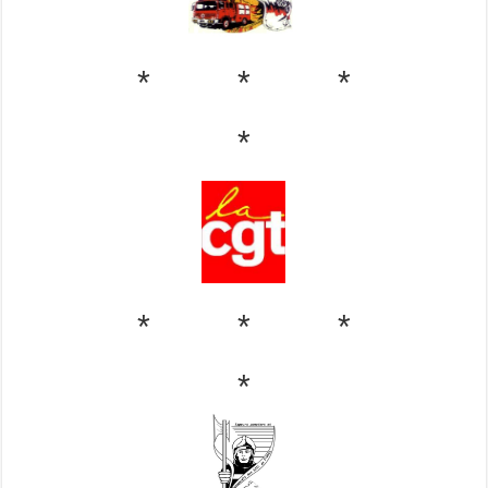
* * *
*
* * *
*