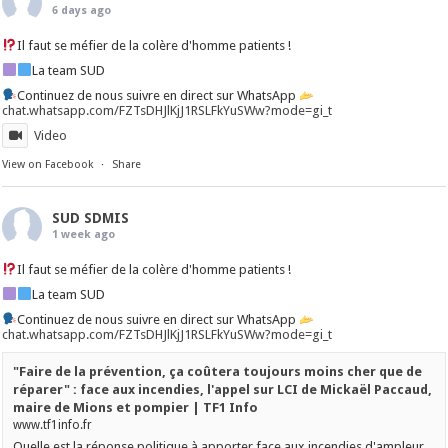
6 days ago
Il faut se méfier de la colère d'homme patients !
La team SUD
Continuez de nous suivre en direct sur WhatsApp
chat.whatsapp.com/FZTsDHJlKjJ1RSLFkYuSWw?mode=gi_t
Video
View on Facebook
·
Share
SUD SDMIS
1 week ago
Il faut se méfier de la colère d'homme patients !
La team SUD
Continuez de nous suivre en direct sur WhatsApp
chat.whatsapp.com/FZTsDHJlKjJ1RSLFkYuSWw?mode=gi_t
"Faire de la prévention, ça coûtera toujours moins cher que de
réparer" : face aux incendies, l'appel sur LCI de Mickaël Paccaud,
maire de Mions et pompier | TF1 Info
www.tf1info.fr
Quelle est la réponse politique à apporter face aux incendies d'ampleur