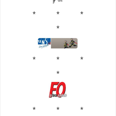
* * *
*
* * *
*
* * *