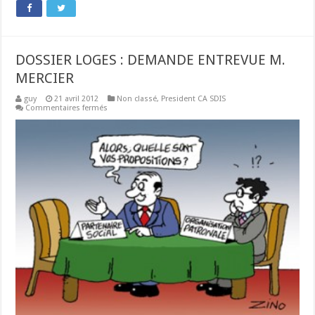
DOSSIER LOGES : DEMANDE ENTREVUE M.
MERCIER
guy
21 avril 2012
Non classé
,
President CA SDIS
sur
Commentaires fermés
DOSSIER
LOGES
:
DEMANDE
ENTREVUE
M.
MERCIER