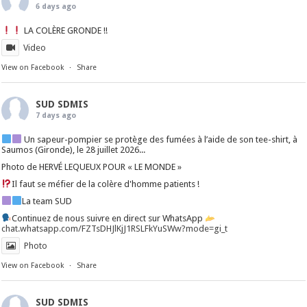
6 days ago
LA COLÈRE GRONDE !!
Video
View on Facebook
·
Share
SUD SDMIS
7 days ago
Un sapeur-pompier se protège des fumées à l’aide de son tee-shirt, à
Saumos (Gironde), le 28 juillet 2026...
Photo de HERVÉ LEQUEUX POUR « LE MONDE »
Il faut se méfier de la colère d'homme patients !
La team SUD
Continuez de nous suivre en direct sur WhatsApp
chat.whatsapp.com/FZTsDHJlKjJ1RSLFkYuSWw?mode=gi_t
Photo
View on Facebook
·
Share
SUD SDMIS