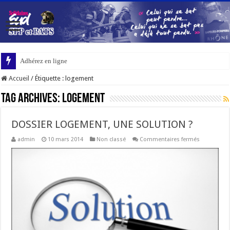
Adhérez en ligne
Accueil
/
Étiquette :
logement
Tag Archives:
logement
DOSSIER LOGEMENT, UNE SOLUTION ?
sur
admin
10 mars 2014
Non classé
Commentaires fermés
DOSSIER
LOGEMENT,
UNE
SOLUTION
?