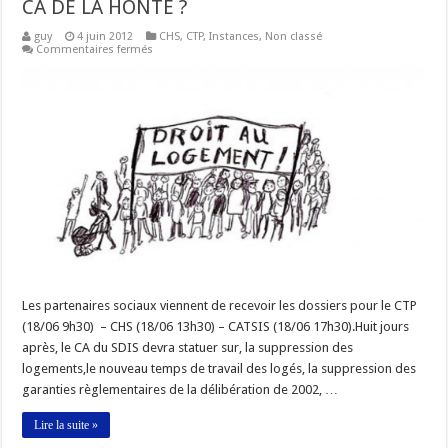
CA DE LA HONTE ?
guy
4 juin 2012
CHS
,
CTP
,
Instances
,
Non classé
sur
Commentaires fermés
SUPPRESSION
DES
LOGEMENTS
:
VERS
UN
CA
DE
LA
HONTE
?
Les partenaires sociaux viennent de recevoir les dossiers pour le CTP
(18/06 9h30) – CHS (18/06 13h30) – CATSIS (18/06 17h30).Huit jours
après, le CA du SDIS devra statuer sur, la suppression des
logements,le nouveau temps de travail des logés, la suppression des
garanties règlementaires de la délibération de 2002, …
Lire la suite »