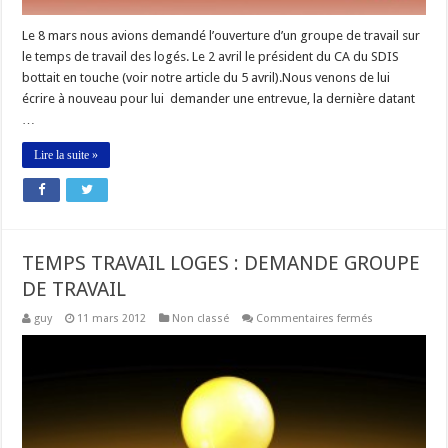
Le 8 mars nous avions demandé l’ouverture d’un groupe de travail sur
le temps de travail des logés. Le 2 avril le président du CA du SDIS
bottait en touche (voir notre article du 5 avril).Nous venons de lui
écrire à nouveau pour lui demander une entrevue, la dernière datant
…
Lire la suite »
TEMPS TRAVAIL LOGES : DEMANDE GROUPE
DE TRAVAIL
sur
guy
11 mars 2012
Non classé
Commentaires fermés
TEMPS
TRAVAIL
LOGES
:
DEMANDE
GROUPE
DE
TRAVAIL