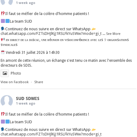
1 week ago
Il faut se méfier de la colère d'homme patients !
La team SUD
Continuez de nous suivre en direct sur WhatsApp
chat.whatsapp.com/FZTsDHJlKjJ1RSLFkYuSWw?mode=gi_t
...
See More
ᴇɴ ᴅɪʀᴇᴄᴛ ᴅᴇ ʟᴀ ᴅɢsᴄɢᴄ, ᴜɴᴇ ʀéᴜɴɪᴏɴ ᴇɴ ᴠɪsɪᴏᴄᴏɴғéʀᴇɴᴄᴇ ᴀᴠᴇᴄ ʟᴇs 𝟿 ᴏʀɢᴀɴɪsᴀᴛɪᴏɴs
sʏɴᴅɪᴄᴀʟᴇs
Vendredi 31 juillet 2026 à 14h30
En amont de cette réunion, un échange s'est tenu ce matin avec l'ensemble des
directeurs de SDIS.
Photo
View on Facebook
·
Share
SUD SDMIS
1 week ago
Il faut se méfier de la colère d'homme patients !
La team SUD
Continuez de nous suivre en direct sur WhatsApp
chat.whatsapp.com/FZTsDHJlKjJ1RSLFkYuSWw?mode=gi_t