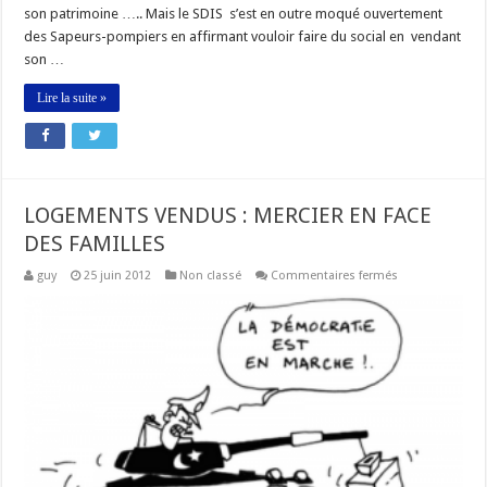
son patrimoine ….. Mais le SDIS s’est en outre moqué ouvertement
des Sapeurs-pompiers en affirmant vouloir faire du social en vendant
son …
Lire la suite »
LOGEMENTS VENDUS : MERCIER EN FACE
DES FAMILLES
sur
guy
25 juin 2012
Non classé
Commentaires fermés
LOGEMENTS
VENDUS
:
MERCIER
EN
FACE
DES
FAMILLES