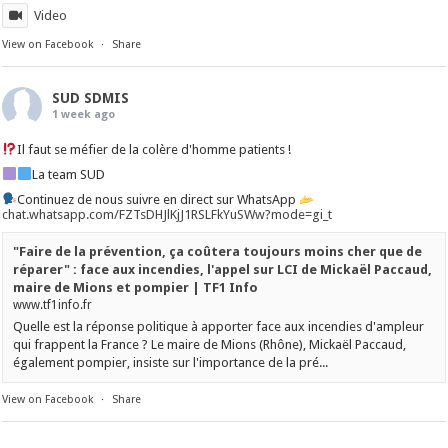
Video
View on Facebook
·
Share
SUD SDMIS
1 week ago
Il faut se méfier de la colère d'homme patients !
La team SUD
Continuez de nous suivre en direct sur WhatsApp
chat.whatsapp.com/FZTsDHJlKjJ1RSLFkYuSWw?mode=gi_t
"Faire de la prévention, ça coûtera toujours moins cher que de
réparer" : face aux incendies, l'appel sur LCI de Mickaël Paccaud,
maire de Mions et pompier | TF1 Info
www.tf1info.fr
Quelle est la réponse politique à apporter face aux incendies d'ampleur
qui frappent la France ? Le maire de Mions (Rhône), Mickaël Paccaud,
également pompier, insiste sur l'importance de la pré...
View on Facebook
·
Share