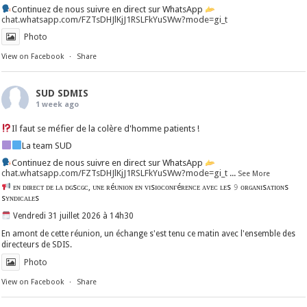
Continuez de nous suivre en direct sur WhatsApp
chat.whatsapp.com/FZTsDHJlKjJ1RSLFkYuSWw?mode=gi_t
Photo
View on Facebook
·
Share
SUD SDMIS
1 week ago
Il faut se méfier de la colère d'homme patients !
La team SUD
Continuez de nous suivre en direct sur WhatsApp
chat.whatsapp.com/FZTsDHJlKjJ1RSLFkYuSWw?mode=gi_t
...
See More
ᴇɴ ᴅɪʀᴇᴄᴛ ᴅᴇ ʟᴀ ᴅɢsᴄɢᴄ, ᴜɴᴇ ʀéᴜɴɪᴏɴ ᴇɴ ᴠɪsɪᴏᴄᴏɴғéʀᴇɴᴄᴇ ᴀᴠᴇᴄ ʟᴇs 𝟿 ᴏʀɢᴀɴɪsᴀᴛɪᴏɴs
sʏɴᴅɪᴄᴀʟᴇs
Vendredi 31 juillet 2026 à 14h30
En amont de cette réunion, un échange s'est tenu ce matin avec l'ensemble des
directeurs de SDIS.
Photo
View on Facebook
·
Share