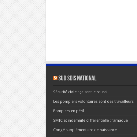
SUD SDIS national
Sécurité civile : ça sent le roussi…
Les pompiers volontaires sont des travailleurs
Pompiers en péril
SMIC et indemnité différentielle : l’arnaque
Congé supplémentaire de naissance