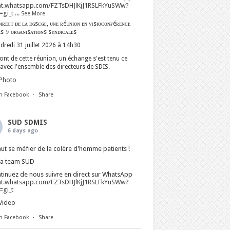
at.whatsapp.com/FZTsDHJlKjJ1RSLFkYuSWw?
gi_t
...
See More
ɪʀᴇᴄᴛ ᴅᴇ ʟᴀ ᴅɢsᴄɢᴄ, ᴜɴᴇ ʀéᴜɴɪᴏɴ ᴇɴ ᴠɪsɪᴏᴄᴏɴғéʀᴇɴᴄᴇ
ᴇs 𝟿 ᴏʀɢᴀɴɪsᴀᴛɪᴏɴs sʏɴᴅɪᴄᴀʟᴇs
dredi 31 juillet 2026 à 14h30
nt de cette réunion, un échange s'est tenu ce
avec l'ensemble des directeurs de SDIS.
Photo
n Facebook
·
Share
SUD SDMIS
6 days ago
faut se méfier de la colère d'homme patients !
La team SUD
tinuez de nous suivre en direct sur WhatsApp
at.whatsapp.com/FZTsDHJlKjJ1RSLFkYuSWw?
gi_t
Video
n Facebook
·
Share