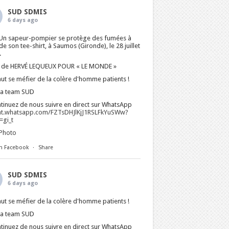
SUD SDMIS
6 days ago
Un sapeur-pompier se protège des fumées à
 de son tee-shirt, à Saumos (Gironde), le 28 juillet
.
 de HERVÉ LEQUEUX POUR « LE MONDE »
faut se méfier de la colère d'homme patients !
La team SUD
tinuez de nous suivre en direct sur WhatsApp
at.whatsapp.com/FZTsDHJlKjJ1RSLFkYuSWw?
gi_t
Photo
n Facebook
·
Share
SUD SDMIS
6 days ago
faut se méfier de la colère d'homme patients !
La team SUD
tinuez de nous suivre en direct sur WhatsApp