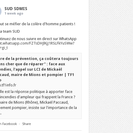
SUD SDMIS
1 week ago
faut se méfier de la colère d'homme patients !
La team SUD
tinuez de nous suivre en direct sur WhatsApp
at.whatsapp.com/FZTsDHJlKjJ1RSLFkYuSWw?
gi_t
ire de la prévention, ça coûtera toujours
ns cher que de réparer" : face aux
endies, l'appel sur LCI de Mickaël
caud, maire de Mions et pompier | TF1
o
tf1info.fr
le est la réponse politique à apporter face
incendies d'ampleur qui frappent la France ?
aire de Mions (Rhône), Mickaël Paccaud,
ement pompier, insiste sur l'importance de la
.
n Facebook
·
Share