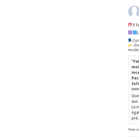
Il 
Con
ch
mode=
"Fa
moi
inc
Pac
Inf
www.
Quel
aux 
Le m
égal
pré..
View o