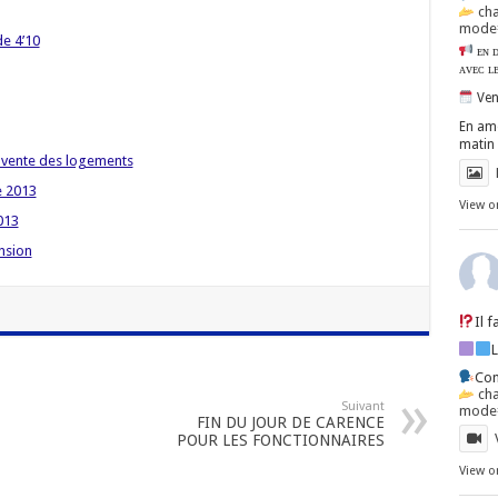
ch
mode=
e 4’10
ᴇɴ ᴅ
ᴀᴠᴇᴄ ʟ
Ven
En amo
matin 
 vente des logements
e 2013
View o
013
ension
Il 
Con
ch
Suivant
mode=
FIN DU JOUR DE CARENCE
POUR LES FONCTIONNAIRES
View o