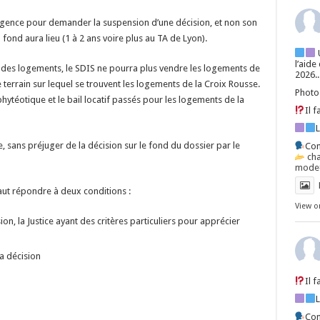
rgence pour demander la suspension d’une décision, et non son
fond aura lieu (1 à 2 ans voire plus au TA de Lyon).
l’aide
 des logements, le SDIS ne pourra plus vendre les logements de
2026..
e terrain sur lequel se trouvent les logements de la Croix Rousse.
Photo
hytéotique et le bail locatif passés pour les logements de la
Il 
e, sans préjuger de la décision sur le fond du dossier par le
Con
ch
mode=
faut répondre à deux conditions :
View o
ion, la Justice ayant des critères particuliers pour apprécier
la décision
Il 
Con