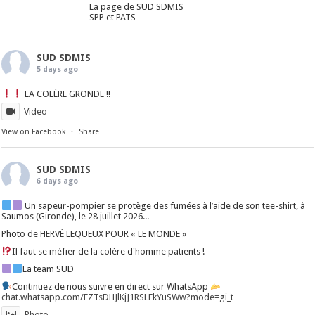
La page de SUD SDMIS
SPP et PATS
SUD SDMIS
5 days ago
LA COLÈRE GRONDE !!
Video
View on Facebook
·
Share
SUD SDMIS
6 days ago
Un sapeur-pompier se protège des fumées à l’aide de son tee-shirt, à
Saumos (Gironde), le 28 juillet 2026...
Photo de HERVÉ LEQUEUX POUR « LE MONDE »
Il faut se méfier de la colère d'homme patients !
La team SUD
Continuez de nous suivre en direct sur WhatsApp
chat.whatsapp.com/FZTsDHJlKjJ1RSLFkYuSWw?mode=gi_t
Photo