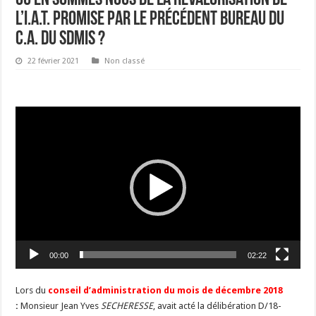
l’I.A.T. promise par le précédent bureau du
C.A. du SDMIS ?
22 février 2021
Non classé
Lecteur
vidéo
00:00
02:22
Lors du
conseil d’administration du mois de décembre 2018
:
Monsieur Jean Yves
SECHERESSE
, avait acté la délibération D/18-