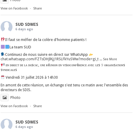
View on Facebook
·
Share
SUD SDMIS
6 days ago
Il faut se méfier de la colère d'homme patients !
La team SUD
Continuez de nous suivre en direct sur WhatsApp
chat.whatsapp.com/FZTsDHJlKjJ1RSLFkYuSWw?mode=gi_t
...
See More
ᴇɴ ᴅɪʀᴇᴄᴛ ᴅᴇ ʟᴀ ᴅɢsᴄɢᴄ, ᴜɴᴇ ʀéᴜɴɪᴏɴ ᴇɴ ᴠɪsɪᴏᴄᴏɴғéʀᴇɴᴄᴇ ᴀᴠᴇᴄ ʟᴇs 𝟿 ᴏʀɢᴀɴɪsᴀᴛɪᴏɴs
sʏɴᴅɪᴄᴀʟᴇs
Vendredi 31 juillet 2026 à 14h30
En amont de cette réunion, un échange s'est tenu ce matin avec l'ensemble des
directeurs de SDIS.
Photo
View on Facebook
·
Share
SUD SDMIS
6 days ago