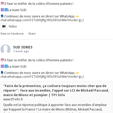
Il faut se méfier de la colère d'homme patients !
La team SUD
Continuez de nous suivre en direct sur WhatsApp
chat.whatsapp.com/FZTsDHJlKjJ1RSLFkYuSWw?mode=gi_t
Video
View on Facebook
·
Share
SUD SDMIS
1 week ago
Il faut se méfier de la colère d'homme patients !
La team SUD
Continuez de nous suivre en direct sur WhatsApp
chat.whatsapp.com/FZTsDHJlKjJ1RSLFkYuSWw?mode=gi_t
"Faire de la prévention, ça coûtera toujours moins cher que de
réparer" : face aux incendies, l'appel sur LCI de Mickaël Paccaud,
maire de Mions et pompier | TF1 Info
www.tf1info.fr
Quelle est la réponse politique à apporter face aux incendies d'ampleur
qui frappent la France ? Le maire de Mions (Rhône), Mickaël Paccaud,