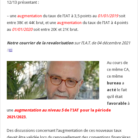
12/13 présentant :
– une
augmentation
du taux de l’IAT à 3,5 points au
01/01/2019
soit
entre 38€ et 44€ brut, et une
augmentation
du taux de l’IAT à 4 points
au
01/01/2020
soit entre 20€ et 21€ brut.
Notre courrier de la revalorisation
sur l’I.A.T. de 04 décembre 2021
:
ici
Au cours de
ce même CA,
ce même
bureau
a
acté
le fait
qu’il était
favorable
à
une
augmentation au niveau 5
de l’IAT pour la période
2021/2023
.
Des discussions concernant l’augmentation de ces nouveaux taux
devait être validée lors du renouvellement des conventions financières