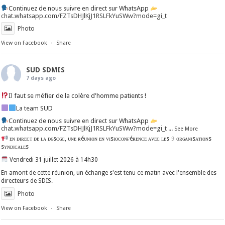
Continuez de nous suivre en direct sur WhatsApp
chat.whatsapp.com/FZTsDHJlKjJ1RSLFkYuSWw?mode=gi_t
Photo
View on Facebook
·
Share
SUD SDMIS
7 days ago
Il faut se méfier de la colère d'homme patients !
La team SUD
Continuez de nous suivre en direct sur WhatsApp
chat.whatsapp.com/FZTsDHJlKjJ1RSLFkYuSWw?mode=gi_t
...
See More
ᴇɴ ᴅɪʀᴇᴄᴛ ᴅᴇ ʟᴀ ᴅɢsᴄɢᴄ, ᴜɴᴇ ʀéᴜɴɪᴏɴ ᴇɴ ᴠɪsɪᴏᴄᴏɴғéʀᴇɴᴄᴇ ᴀᴠᴇᴄ ʟᴇs 𝟿 ᴏʀɢᴀɴɪsᴀᴛɪᴏɴs
sʏɴᴅɪᴄᴀʟᴇs
Vendredi 31 juillet 2026 à 14h30
En amont de cette réunion, un échange s'est tenu ce matin avec l'ensemble des
directeurs de SDIS.
Photo
View on Facebook
·
Share