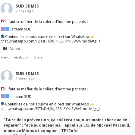
SUD SDMIS
7 days ago
Il faut se méfier de la colère d'homme patients !
La team SUD
Continuez de nous suivre en direct sur WhatsApp
chat.whatsapp.com/FZTsDHJlKjJ1RSLFkYuSWw?mode=gi_t
Video
View on Facebook
·
Share
SUD SDMIS
1 week ago
Il faut se méfier de la colère d'homme patients !
La team SUD
Continuez de nous suivre en direct sur WhatsApp
chat.whatsapp.com/FZTsDHJlKjJ1RSLFkYuSWw?mode=gi_t
"Faire de la prévention, ça coûtera toujours moins cher que de
réparer" : face aux incendies, l'appel sur LCI de Mickaël Paccaud,
maire de Mions et pompier | TF1 Info