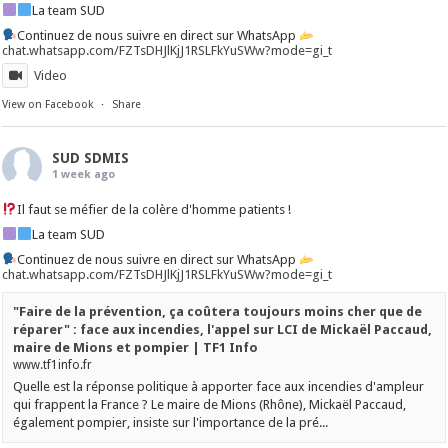
La team SUD
Continuez de nous suivre en direct sur WhatsApp
chat.whatsapp.com/FZTsDHJlKjJ1RSLFkYuSWw?mode=gi_t
Video
View on Facebook
·
Share
SUD SDMIS
1 week ago
Il faut se méfier de la colère d'homme patients !
La team SUD
Continuez de nous suivre en direct sur WhatsApp
chat.whatsapp.com/FZTsDHJlKjJ1RSLFkYuSWw?mode=gi_t
"Faire de la prévention, ça coûtera toujours moins cher que de
réparer" : face aux incendies, l'appel sur LCI de Mickaël Paccaud,
maire de Mions et pompier | TF1 Info
www.tf1info.fr
Quelle est la réponse politique à apporter face aux incendies d'ampleur
qui frappent la France ? Le maire de Mions (Rhône), Mickaël Paccaud,
également pompier, insiste sur l'importance de la pré...