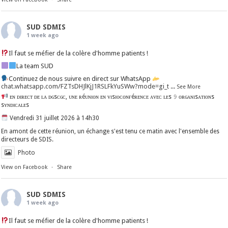
SUD SDMIS
1 week ago
Il faut se méfier de la colère d'homme patients !
La team SUD
Continuez de nous suivre en direct sur WhatsApp
chat.whatsapp.com/FZTsDHJlKjJ1RSLFkYuSWw?mode=gi_t
...
See More
ᴇɴ ᴅɪʀᴇᴄᴛ ᴅᴇ ʟᴀ ᴅɢsᴄɢᴄ, ᴜɴᴇ ʀéᴜɴɪᴏɴ ᴇɴ ᴠɪsɪᴏᴄᴏɴғéʀᴇɴᴄᴇ ᴀᴠᴇᴄ ʟᴇs 𝟿 ᴏʀɢᴀɴɪsᴀᴛɪᴏɴs
sʏɴᴅɪᴄᴀʟᴇs
Vendredi 31 juillet 2026 à 14h30
En amont de cette réunion, un échange s'est tenu ce matin avec l'ensemble des
directeurs de SDIS.
Photo
View on Facebook
·
Share
SUD SDMIS
1 week ago
Il faut se méfier de la colère d'homme patients !