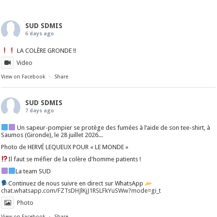
SUD SDMIS
6 days ago
LA COLÈRE GRONDE !!
Video
View on Facebook
·
Share
SUD SDMIS
7 days ago
Un sapeur-pompier se protège des fumées à l’aide de son tee-shirt, à
Saumos (Gironde), le 28 juillet 2026...
Photo de HERVÉ LEQUEUX POUR « LE MONDE »
Il faut se méfier de la colère d'homme patients !
La team SUD
Continuez de nous suivre en direct sur WhatsApp
chat.whatsapp.com/FZTsDHJlKjJ1RSLFkYuSWw?mode=gi_t
Photo
View on Facebook
·
Share