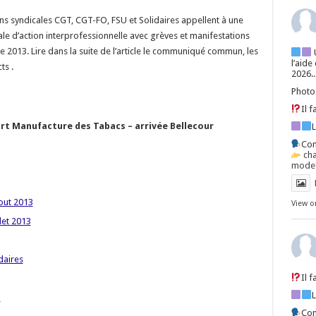
ns syndicales CGT, CGT-FO, FSU et Solidaires appellent à une
le d’action interprofessionnelle avec grèves et manifestations
 2013. Lire dans la suite de l’article le communiqué commun, les
l’aide
ts .
2026..
Photo
Il 
rt Manufacture des Tabacs – arrivée Bellecour
Con
ch
mode=
out 2013
View o
let 2013
daires
Il 
3
Con