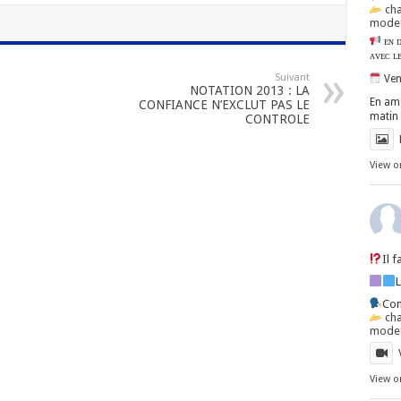
ch
mode=
ᴇɴ ᴅ
ᴀᴠᴇᴄ ʟ
Suivant
Ven
NOTATION 2013 : LA
En amo
CONFIANCE N’EXCLUT PAS LE
matin 
CONTROLE
View o
Il 
Con
ch
mode=
View o