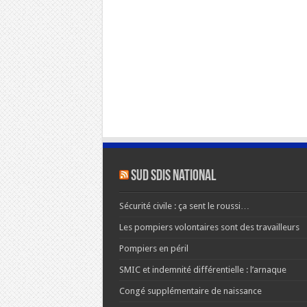
SUD SDIS national
Sécurité civile : ça sent le roussi…
Les pompiers volontaires sont des travailleurs
Pompiers en péril
SMIC et indemnité différentielle : l’arnaque
Congé supplémentaire de naissance