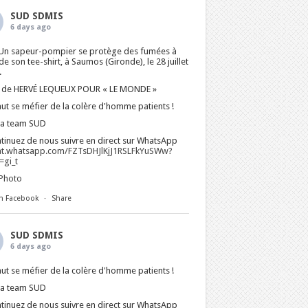
SUD SDMIS
6 days ago
Un sapeur-pompier se protège des fumées à
 de son tee-shirt, à Saumos (Gironde), le 28 juillet
.
 de HERVÉ LEQUEUX POUR « LE MONDE »
faut se méfier de la colère d'homme patients !
La team SUD
tinuez de nous suivre en direct sur WhatsApp
at.whatsapp.com/FZTsDHJlKjJ1RSLFkYuSWw?
gi_t
Photo
n Facebook
·
Share
SUD SDMIS
6 days ago
faut se méfier de la colère d'homme patients !
La team SUD
tinuez de nous suivre en direct sur WhatsApp