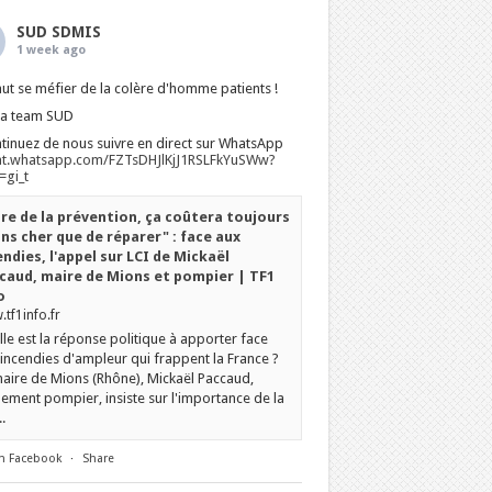
SUD SDMIS
1 week ago
faut se méfier de la colère d'homme patients !
La team SUD
tinuez de nous suivre en direct sur WhatsApp
at.whatsapp.com/FZTsDHJlKjJ1RSLFkYuSWw?
gi_t
ire de la prévention, ça coûtera toujours
ns cher que de réparer" : face aux
endies, l'appel sur LCI de Mickaël
caud, maire de Mions et pompier | TF1
o
tf1info.fr
le est la réponse politique à apporter face
incendies d'ampleur qui frappent la France ?
aire de Mions (Rhône), Mickaël Paccaud,
ement pompier, insiste sur l'importance de la
.
n Facebook
·
Share