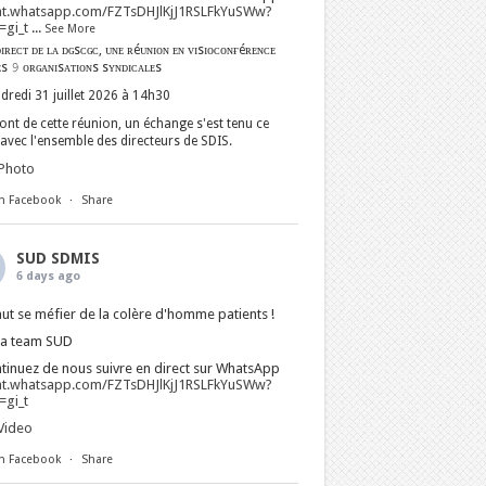
at.whatsapp.com/FZTsDHJlKjJ1RSLFkYuSWw?
gi_t
...
See More
ɪʀᴇᴄᴛ ᴅᴇ ʟᴀ ᴅɢsᴄɢᴄ, ᴜɴᴇ ʀéᴜɴɪᴏɴ ᴇɴ ᴠɪsɪᴏᴄᴏɴғéʀᴇɴᴄᴇ
ᴇs 𝟿 ᴏʀɢᴀɴɪsᴀᴛɪᴏɴs sʏɴᴅɪᴄᴀʟᴇs
dredi 31 juillet 2026 à 14h30
nt de cette réunion, un échange s'est tenu ce
avec l'ensemble des directeurs de SDIS.
Photo
n Facebook
·
Share
SUD SDMIS
6 days ago
faut se méfier de la colère d'homme patients !
La team SUD
tinuez de nous suivre en direct sur WhatsApp
at.whatsapp.com/FZTsDHJlKjJ1RSLFkYuSWw?
gi_t
Video
n Facebook
·
Share