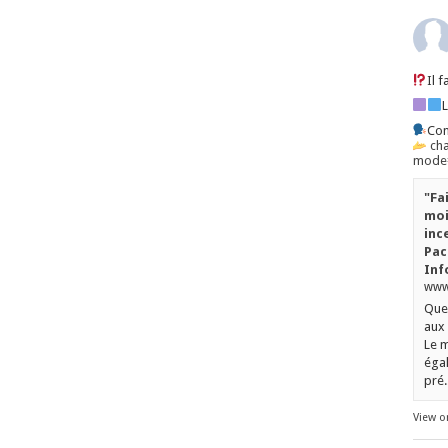
Il 
Con
ch
mode=
"Fa
moi
inc
Pac
Inf
www.
Quel
aux 
Le m
égal
pré..
View o