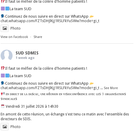
Il faut se méfier de la colère d'homme patients !
La team SUD
Continuez de nous suivre en direct sur WhatsApp
chat.whatsapp.com/FZTsDHJlKjJ1RSLFkYuSWw?mode=gi_t
Photo
View on Facebook
·
Share
SUD SDMIS
1 week ago
Il faut se méfier de la colère d'homme patients !
La team SUD
Continuez de nous suivre en direct sur WhatsApp
chat.whatsapp.com/FZTsDHJlKjJ1RSLFkYuSWw?mode=gi_t
...
See More
ᴇɴ ᴅɪʀᴇᴄᴛ ᴅᴇ ʟᴀ ᴅɢsᴄɢᴄ, ᴜɴᴇ ʀéᴜɴɪᴏɴ ᴇɴ ᴠɪsɪᴏᴄᴏɴғéʀᴇɴᴄᴇ ᴀᴠᴇᴄ ʟᴇs 𝟿 ᴏʀɢᴀɴɪsᴀᴛɪᴏɴs
sʏɴᴅɪᴄᴀʟᴇs
Vendredi 31 juillet 2026 à 14h30
En amont de cette réunion, un échange s'est tenu ce matin avec l'ensemble des
directeurs de SDIS.
Photo