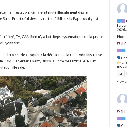
tte manifestation, Rémy était muté illégalement dès le
Saint-Priest où il devait y rester, à Rillieux la Pape, où il y est
l’aide
2026..
té : référé, TA, CAA. Rien n’y a fait. Rejet systématique de la justice
Photo
ve Lyonnaise.
Il 
1 juillet vient de « toquer » la décision de la Cour Administrative
Con
e SDMIS à verser à Rémy 3000€ au titre de l’article 761-1 et
ch
mode=
utation illégale.
View o
Il 
Con