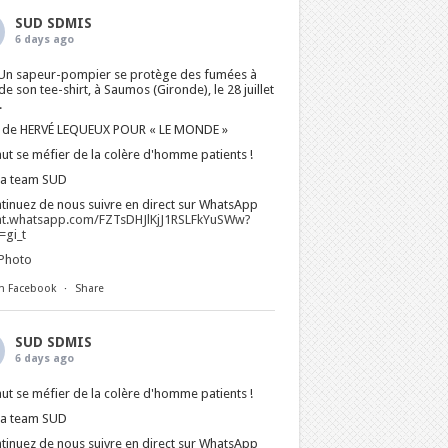
SUD SDMIS
6 days ago
Un sapeur-pompier se protège des fumées à
 de son tee-shirt, à Saumos (Gironde), le 28 juillet
.
 de HERVÉ LEQUEUX POUR « LE MONDE »
faut se méfier de la colère d'homme patients !
La team SUD
tinuez de nous suivre en direct sur WhatsApp
at.whatsapp.com/FZTsDHJlKjJ1RSLFkYuSWw?
gi_t
Photo
n Facebook
·
Share
SUD SDMIS
6 days ago
faut se méfier de la colère d'homme patients !
La team SUD
tinuez de nous suivre en direct sur WhatsApp