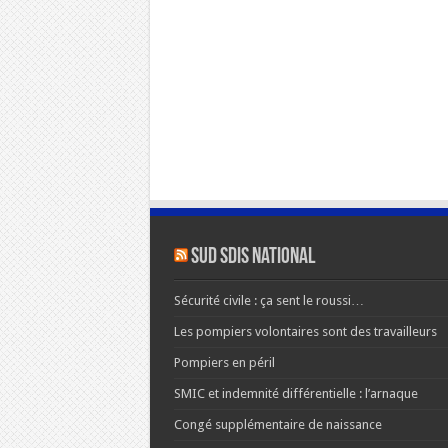
SUD SDIS national
Sécurité civile : ça sent le roussi…
Les pompiers volontaires sont des travailleurs
Pompiers en péril
SMIC et indemnité différentielle : l’arnaque
Congé supplémentaire de naissance