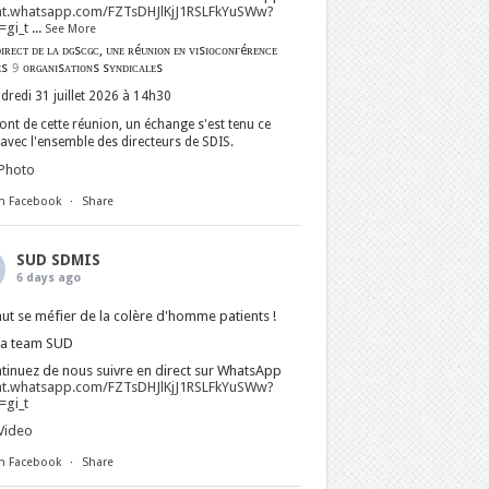
at.whatsapp.com/FZTsDHJlKjJ1RSLFkYuSWw?
gi_t
...
See More
ɪʀᴇᴄᴛ ᴅᴇ ʟᴀ ᴅɢsᴄɢᴄ, ᴜɴᴇ ʀéᴜɴɪᴏɴ ᴇɴ ᴠɪsɪᴏᴄᴏɴғéʀᴇɴᴄᴇ
ᴇs 𝟿 ᴏʀɢᴀɴɪsᴀᴛɪᴏɴs sʏɴᴅɪᴄᴀʟᴇs
dredi 31 juillet 2026 à 14h30
nt de cette réunion, un échange s'est tenu ce
avec l'ensemble des directeurs de SDIS.
Photo
n Facebook
·
Share
SUD SDMIS
6 days ago
faut se méfier de la colère d'homme patients !
La team SUD
tinuez de nous suivre en direct sur WhatsApp
at.whatsapp.com/FZTsDHJlKjJ1RSLFkYuSWw?
gi_t
Video
n Facebook
·
Share