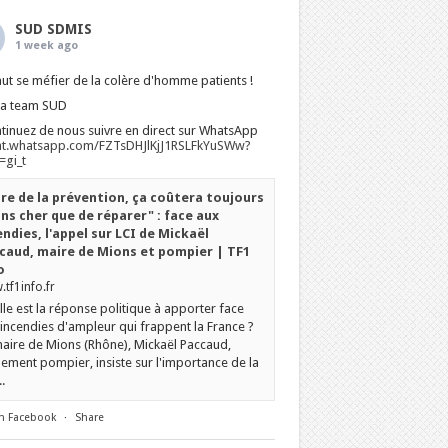
SUD SDMIS
1 week ago
faut se méfier de la colère d'homme patients !
La team SUD
tinuez de nous suivre en direct sur WhatsApp
at.whatsapp.com/FZTsDHJlKjJ1RSLFkYuSWw?
gi_t
ire de la prévention, ça coûtera toujours
ns cher que de réparer" : face aux
endies, l'appel sur LCI de Mickaël
caud, maire de Mions et pompier | TF1
o
tf1info.fr
le est la réponse politique à apporter face
incendies d'ampleur qui frappent la France ?
aire de Mions (Rhône), Mickaël Paccaud,
ement pompier, insiste sur l'importance de la
.
n Facebook
·
Share