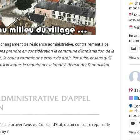
ch
mode=
ᴇɴ ᴅ
ᴀᴠᴇᴄ ʟ
Ven
En amo
matin 
 un changement de résidence administrative, contrairement à ce
 sans prendre en considération la commune d’implantation de la
 la cour a commis une erreur de droit. Par suite, et sans qu’il
View o
’il invoque, le requérant est fondé à demander l’annulation
Il 
Con
ch
mode=
elle braver l’avis du Conseil d’Etat, ou au contraire réparer le
émy ?
View o