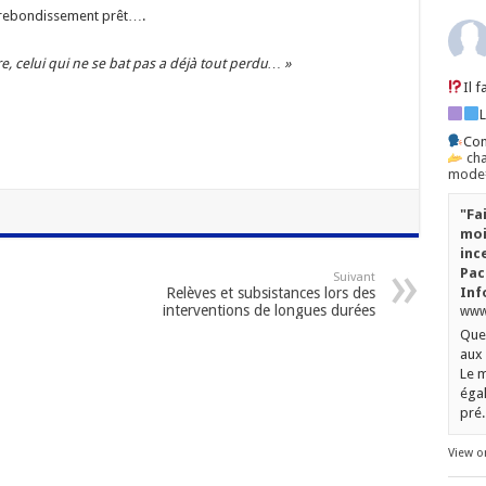
 rebondissement prêt….
re, celui qui ne se bat pas a déjà tout perdu… »
Il 
Con
ch
mode=
"Fa
moi
inc
Pac
Suivant
Inf
Relèves et subsistances lors des
interventions de longues durées
www.
Quel
aux 
Le m
égal
pré..
View o