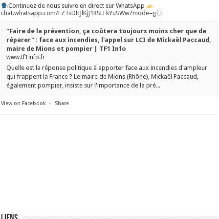
Continuez de nous suivre en direct sur WhatsApp
chat.whatsapp.com/FZTsDHJlKjJ1RSLFkYuSWw?mode=gi_t
"Faire de la prévention, ça coûtera toujours moins cher que de
réparer" : face aux incendies, l'appel sur LCI de Mickaël Paccaud,
maire de Mions et pompier | TF1 Info
www.tf1info.fr
Quelle est la réponse politique à apporter face aux incendies d'ampleur
qui frappent la France ? Le maire de Mions (Rhône), Mickaël Paccaud,
également pompier, insiste sur l'importance de la pré...
View on Facebook
·
Share
Liens