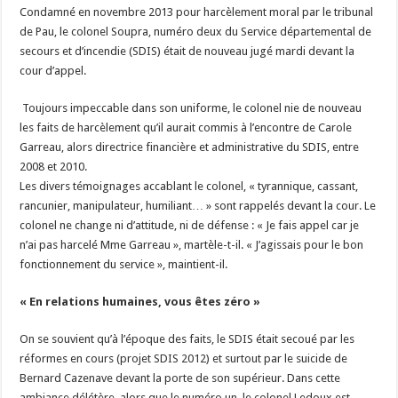
Condamné en novembre 2013 pour harcèlement moral par le tribunal
de Pau, le colonel Soupra, numéro deux du Service départemental de
secours et d’incendie (SDIS) était de nouveau jugé mardi devant la
cour d’appel.
Toujours impeccable dans son uniforme, le colonel nie de nouveau
les faits de harcèlement qu’il aurait commis à l’encontre de Carole
Garreau, alors directrice financière et administrative du SDIS, entre
2008 et 2010.
Les divers témoignages accablant le colonel, « tyrannique, cassant,
rancunier, manipulateur, humiliant… » sont rappelés devant la cour. Le
colonel ne change ni d’attitude, ni de défense : « Je fais appel car je
n’ai pas harcelé Mme Garreau », martèle-t-il. « J’agissais pour le bon
fonctionnement du service », maintient-il.
« En relations humaines, vous êtes zéro »
On se souvient qu’à l’époque des faits, le SDIS était secoué par les
réformes en cours (projet SDIS 2012) et surtout par le suicide de
Bernard Cazenave devant la porte de son supérieur. Dans cette
ambiance délétère, alors que le numéro un, le colonel Ledoux est