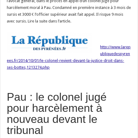
l’avocat général, dans le procès en appel d’un colonel jugé pour
harcèlement moral à Pau. Condamné en première instance à 3 mois de
sursis et 3000 € l’officier supérieur avait fait appel. Il risque 9 mois
avec sursis. Lire la suite dans l’article.
http://www.larep
ubliquedespyren
ees.fr/2014/10/01/le-colonel-revient-devant-la-justice-droit-dans-
ses-bottes,1213274.php
Pau : le colonel jugé
pour harcèlement à
nouveau devant le
tribunal