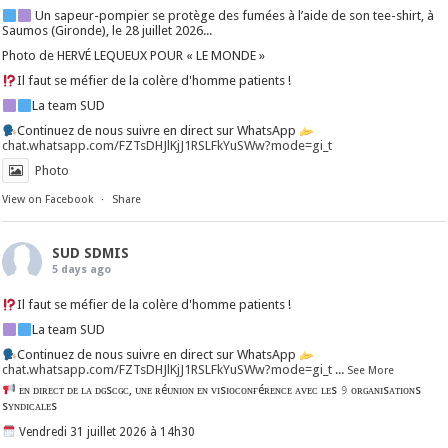
Un sapeur-pompier se protège des fumées à l’aide de son tee-shirt, à
Saumos (Gironde), le 28 juillet 2026...
Photo de HERVÉ LEQUEUX POUR « LE MONDE »
Il faut se méfier de la colère d'homme patients !
La team SUD
Continuez de nous suivre en direct sur WhatsApp
chat.whatsapp.com/FZTsDHJlKjJ1RSLFkYuSWw?mode=gi_t
Photo
View on Facebook
·
Share
SUD SDMIS
5 days ago
Il faut se méfier de la colère d'homme patients !
La team SUD
Continuez de nous suivre en direct sur WhatsApp
chat.whatsapp.com/FZTsDHJlKjJ1RSLFkYuSWw?mode=gi_t
...
See More
ᴇɴ ᴅɪʀᴇᴄᴛ ᴅᴇ ʟᴀ ᴅɢsᴄɢᴄ, ᴜɴᴇ ʀéᴜɴɪᴏɴ ᴇɴ ᴠɪsɪᴏᴄᴏɴғéʀᴇɴᴄᴇ ᴀᴠᴇᴄ ʟᴇs 𝟿 ᴏʀɢᴀɴɪsᴀᴛɪᴏɴs
sʏɴᴅɪᴄᴀʟᴇs
Vendredi 31 juillet 2026 à 14h30