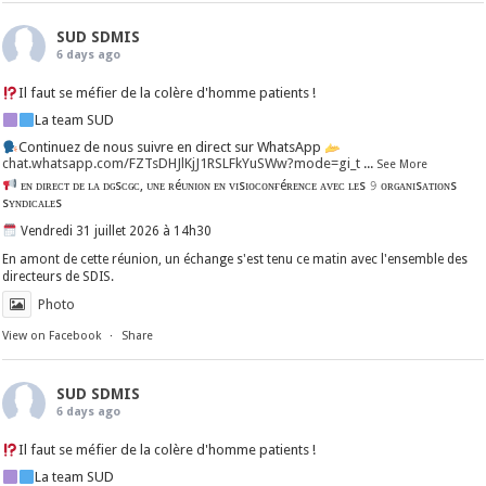
SUD SDMIS
6 days ago
Il faut se méfier de la colère d'homme patients !
La team SUD
Continuez de nous suivre en direct sur WhatsApp
chat.whatsapp.com/FZTsDHJlKjJ1RSLFkYuSWw?mode=gi_t
...
See More
ᴇɴ ᴅɪʀᴇᴄᴛ ᴅᴇ ʟᴀ ᴅɢsᴄɢᴄ, ᴜɴᴇ ʀéᴜɴɪᴏɴ ᴇɴ ᴠɪsɪᴏᴄᴏɴғéʀᴇɴᴄᴇ ᴀᴠᴇᴄ ʟᴇs 𝟿 ᴏʀɢᴀɴɪsᴀᴛɪᴏɴs
sʏɴᴅɪᴄᴀʟᴇs
Vendredi 31 juillet 2026 à 14h30
En amont de cette réunion, un échange s'est tenu ce matin avec l'ensemble des
directeurs de SDIS.
Photo
View on Facebook
·
Share
SUD SDMIS
6 days ago
Il faut se méfier de la colère d'homme patients !
La team SUD