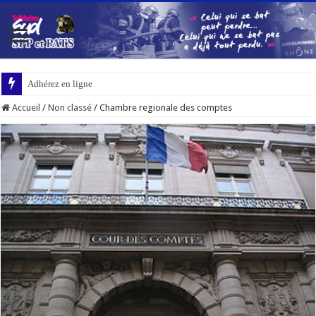
Adhérez en ligne
Accueil
/
Non classé
/
Chambre regionale des comptes