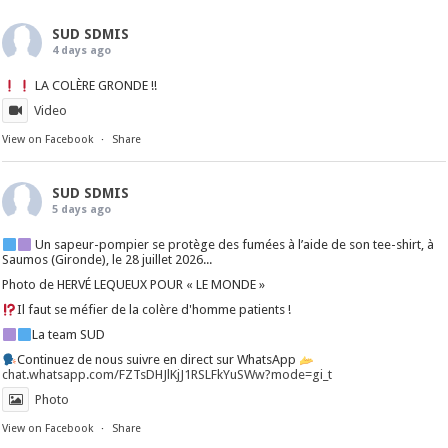
SUD SDMIS
4 days ago
LA COLÈRE GRONDE !!
Video
View on Facebook
·
Share
SUD SDMIS
5 days ago
Un sapeur-pompier se protège des fumées à l’aide de son tee-shirt, à
Saumos (Gironde), le 28 juillet 2026...
Photo de HERVÉ LEQUEUX POUR « LE MONDE »
Il faut se méfier de la colère d'homme patients !
La team SUD
Continuez de nous suivre en direct sur WhatsApp
chat.whatsapp.com/FZTsDHJlKjJ1RSLFkYuSWw?mode=gi_t
Photo
View on Facebook
·
Share