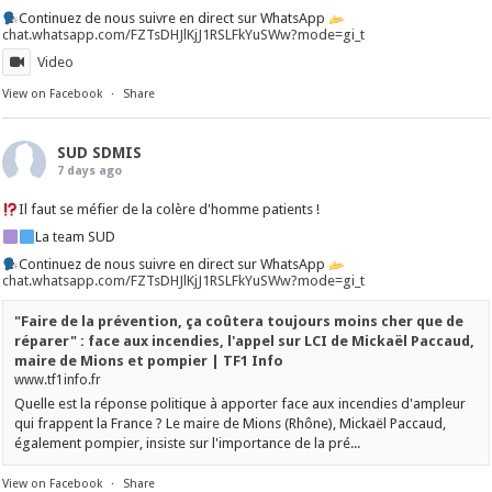
Continuez de nous suivre en direct sur WhatsApp
chat.whatsapp.com/FZTsDHJlKjJ1RSLFkYuSWw?mode=gi_t
Video
View on Facebook
·
Share
SUD SDMIS
7 days ago
Il faut se méfier de la colère d'homme patients !
La team SUD
Continuez de nous suivre en direct sur WhatsApp
chat.whatsapp.com/FZTsDHJlKjJ1RSLFkYuSWw?mode=gi_t
"Faire de la prévention, ça coûtera toujours moins cher que de
réparer" : face aux incendies, l'appel sur LCI de Mickaël Paccaud,
maire de Mions et pompier | TF1 Info
www.tf1info.fr
Quelle est la réponse politique à apporter face aux incendies d'ampleur
qui frappent la France ? Le maire de Mions (Rhône), Mickaël Paccaud,
également pompier, insiste sur l'importance de la pré...
View on Facebook
·
Share