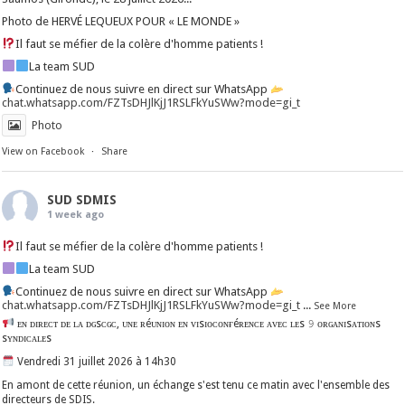
Photo de HERVÉ LEQUEUX POUR « LE MONDE »
Il faut se méfier de la colère d'homme patients !
La team SUD
Continuez de nous suivre en direct sur WhatsApp
chat.whatsapp.com/FZTsDHJlKjJ1RSLFkYuSWw?mode=gi_t
Photo
View on Facebook
·
Share
SUD SDMIS
1 week ago
Il faut se méfier de la colère d'homme patients !
La team SUD
Continuez de nous suivre en direct sur WhatsApp
chat.whatsapp.com/FZTsDHJlKjJ1RSLFkYuSWw?mode=gi_t
...
See More
ᴇɴ ᴅɪʀᴇᴄᴛ ᴅᴇ ʟᴀ ᴅɢsᴄɢᴄ, ᴜɴᴇ ʀéᴜɴɪᴏɴ ᴇɴ ᴠɪsɪᴏᴄᴏɴғéʀᴇɴᴄᴇ ᴀᴠᴇᴄ ʟᴇs 𝟿 ᴏʀɢᴀɴɪsᴀᴛɪᴏɴs
sʏɴᴅɪᴄᴀʟᴇs
Vendredi 31 juillet 2026 à 14h30
En amont de cette réunion, un échange s'est tenu ce matin avec l'ensemble des
directeurs de SDIS.