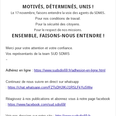
MOTIVÉS, DÉTERMINÉS, UNIS !
Le 17 novembre, faisons entendre la voix des agents du SDMIS.
Pour nos conditions de travail.
Pour la sécurité des citoyens.
Pour le respect de nos missions.
ENSEMBLE, FAISONS-NOUS ENTENDRE !
Merci pour votre attention et votre confiance.
Vos représentants de la team SUD SDMIS
–
Adhérez en ligne :
https://www.sudsdis69.fr/
adhesion-en-ligne.html
Continuez de nous suivre en direct sur whatsapp
:
https://chat.whatsapp.com/
FZTsDHJlKjJ1RSLFkYuSWw
Réagissez à nos publications et abonnez vous à notre page facebook
:
https://www.facebook.com/
sud.sdis69/
Voir nos dossiers sur notre site :
http://www.sudsdis69.fr