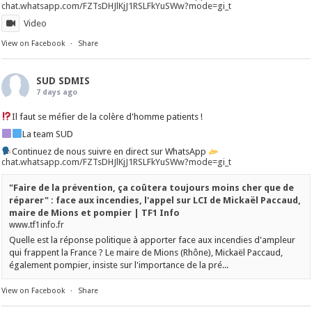
chat.whatsapp.com/FZTsDHJlKjJ1RSLFkYuSWw?mode=gi_t
Video
View on Facebook
·
Share
SUD SDMIS
7 days ago
Il faut se méfier de la colère d'homme patients !
La team SUD
Continuez de nous suivre en direct sur WhatsApp
chat.whatsapp.com/FZTsDHJlKjJ1RSLFkYuSWw?mode=gi_t
"Faire de la prévention, ça coûtera toujours moins cher que de
réparer" : face aux incendies, l'appel sur LCI de Mickaël Paccaud,
maire de Mions et pompier | TF1 Info
www.tf1info.fr
Quelle est la réponse politique à apporter face aux incendies d'ampleur
qui frappent la France ? Le maire de Mions (Rhône), Mickaël Paccaud,
également pompier, insiste sur l'importance de la pré...
View on Facebook
·
Share