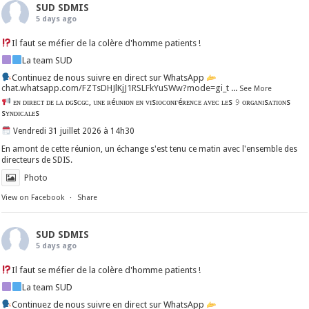
SUD SDMIS
5 days ago
Il faut se méfier de la colère d'homme patients !
La team SUD
Continuez de nous suivre en direct sur WhatsApp
chat.whatsapp.com/FZTsDHJlKjJ1RSLFkYuSWw?mode=gi_t
...
See More
ᴇɴ ᴅɪʀᴇᴄᴛ ᴅᴇ ʟᴀ ᴅɢsᴄɢᴄ, ᴜɴᴇ ʀéᴜɴɪᴏɴ ᴇɴ ᴠɪsɪᴏᴄᴏɴғéʀᴇɴᴄᴇ ᴀᴠᴇᴄ ʟᴇs 𝟿 ᴏʀɢᴀɴɪsᴀᴛɪᴏɴs
sʏɴᴅɪᴄᴀʟᴇs
Vendredi 31 juillet 2026 à 14h30
En amont de cette réunion, un échange s'est tenu ce matin avec l'ensemble des
directeurs de SDIS.
Photo
View on Facebook
·
Share
SUD SDMIS
5 days ago
Il faut se méfier de la colère d'homme patients !
La team SUD
Continuez de nous suivre en direct sur WhatsApp