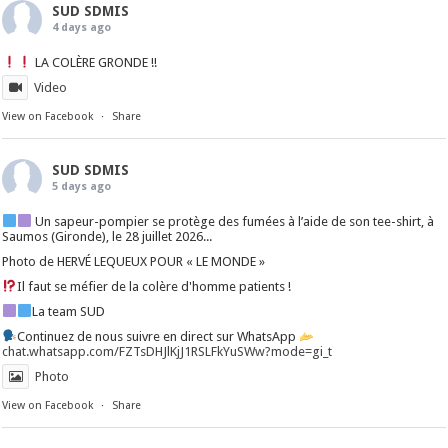
SUD SDMIS
4 days ago
LA COLÈRE GRONDE !!
Video
View on Facebook
·
Share
SUD SDMIS
5 days ago
Un sapeur-pompier se protège des fumées à l’aide de son tee-shirt, à
Saumos (Gironde), le 28 juillet 2026...
Photo de HERVÉ LEQUEUX POUR « LE MONDE »
Il faut se méfier de la colère d'homme patients !
La team SUD
Continuez de nous suivre en direct sur WhatsApp
chat.whatsapp.com/FZTsDHJlKjJ1RSLFkYuSWw?mode=gi_t
Photo
View on Facebook
·
Share