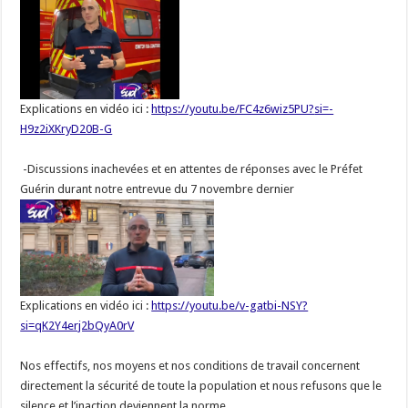
Explications en vidéo ici :
https://youtu.be/FC4z6wiz5PU?
si=-
H9z2iXKryD20B-G
-Discussions inachevées et en attentes de réponses avec le Préfet
Guérin durant notre entrevue du 7 novembre dernier
Explications en vidéo ici :
https://youtu.be/v-gatbi-NSY?
si=qK2Y4erj2bQyA0rV
Nos effectifs, nos moyens et nos conditions de travail concernent
directement la sécurité de toute la population et nous refusons que le
silence et l’inaction deviennent la norme.