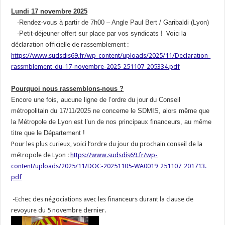
Lundi 17 novembre 2025
-Rendez-vous à partir de 7h00 – Angle Paul Bert / Garibaldi (Lyon)
-Petit-déjeuner offert sur place par vos syndicats !
Voici la
déclaration officielle de rassemblement :
https://www.sudsdis69.fr/wp-
content/uploads/2025/11/
Declaration-
rassmblement-du-
17-novembre-2025_251107_
205334.pdf
Pourquoi nous rassemblons-nous ?
Encore une fois, aucune ligne de l’ordre du jour du Conseil
métropolitain du 17/11/2025 ne concerne le SDMIS, alors même que
la Métropole de Lyon est l’un de nos principaux financeurs, au même
titre que le Département !
Pour les plus curieux, voici l’ordre du jour du prochain conseil de la
métropole de Lyon :
https://www.sudsdis69.fr/wp-
content/uploads/2025/11/DOC-
20251105-WA0019_251107_201713.
pdf
-Echec des négociations avec les financeurs durant la clause de
revoyure du 5 novembre dernier.