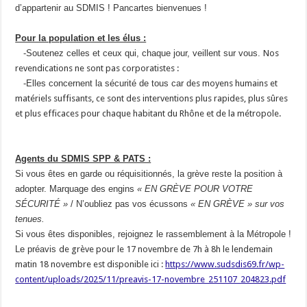
d’appartenir au SDMIS ! Pancartes bienvenues !
Pour la population et les élus :
-Soutenez celles et ceux qui, chaque jour, veillent sur vous.
Nos
revendications ne sont pas corporatistes :
-Elles concernent la sécurité de tous car d
es moyens humains et
matériels suffisants, ce sont des interventions plus rapides, plus sûres
et plus efficaces pour chaque habitant du Rhône et de la métropole.
Agents du SDMIS SPP & PATS :
Si vous êtes en garde ou réquisitionnés, la grève reste la position à
adopter. Marquage des engins
« EN GRÈVE POUR VOTRE
SÉCURITÉ »
/ N’oubliez pas vos écussons
« EN GRÈVE » sur vos
tenues.
Si vous êtes disponibles, rejoignez le rassemblement à la Métropole !
Le préavis
de grève pour le 17 novembre de 7h à 8h le lendemain
matin 18 novembre est disponible ici :
https://www.sudsdis69.fr/wp-
content/uploads/2025/11/
preavis-17-novembre_251107_
204823.pdf