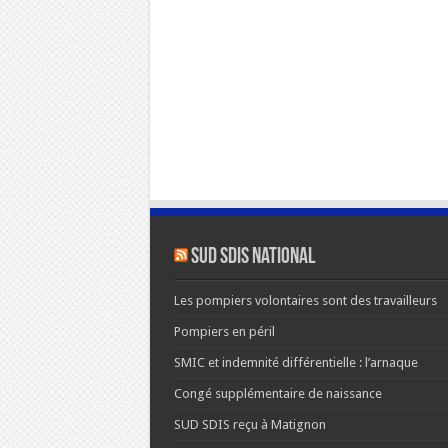
SUD SDIS national
Les pompiers volontaires sont des travailleurs
Pompiers en péril
SMIC et indemnité différentielle : l’arnaque
Congé supplémentaire de naissance
SUD SDIS reçu à Matignon