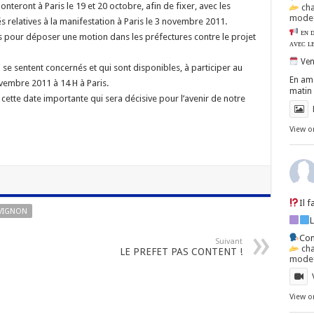
eront à Paris le 19 et 20 octobre, afin de fixer, avec les
ch
mode=
s relatives à la manifestation à Paris le 3 novembre 2011.
ᴇɴ ᴅ
s pour déposer une motion dans les préfectures contre le projet
ᴀᴠᴇᴄ ʟ
Ven
se sentent concernés et qui sont disponibles, à participer au
En amo
vembre 2011 à 14 H à Paris.
matin 
cette date importante qui sera décisive pour l’avenir de notre
View o
Il 
VIGNON
Con
Suivant
ch
LE PREFET PAS CONTENT !
mode=
View o