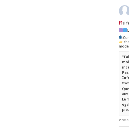
Il 
Con
ch
mode=
"Fa
moi
inc
Pac
Inf
www.
Quel
aux 
Le m
égal
pré..
View o