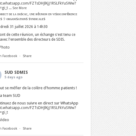
at.whatsapp.com/FZTsDHJlKjJ1RSLFkYuSWw?
gi_t
...
See More
ɪʀᴇᴄᴛ ᴅᴇ ʟᴀ ᴅɢsᴄɢᴄ, ᴜɴᴇ ʀéᴜɴɪᴏɴ ᴇɴ ᴠɪsɪᴏᴄᴏɴғéʀᴇɴᴄᴇ
ᴇs 𝟿 ᴏʀɢᴀɴɪsᴀᴛɪᴏɴs sʏɴᴅɪᴄᴀʟᴇs
dredi 31 juillet 2026 à 14h30
nt de cette réunion, un échange s'est tenu ce
avec l'ensemble des directeurs de SDIS.
Photo
n Facebook
·
Share
SUD SDMIS
5 days ago
faut se méfier de la colère d'homme patients !
La team SUD
tinuez de nous suivre en direct sur WhatsApp
at.whatsapp.com/FZTsDHJlKjJ1RSLFkYuSWw?
gi_t
Video
n Facebook
·
Share