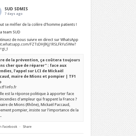
SUD SDMIS
7 days ago
faut se méfier de la colère d'homme patients !
La team SUD
tinuez de nous suivre en direct sur WhatsApp
at.whatsapp.com/FZTsDHJlKjJ1RSLFkYuSWw?
gi_t
ire de la prévention, ça coûtera toujours
ns cher que de réparer" : face aux
endies, l'appel sur LCI de Mickaël
caud, maire de Mions et pompier | TF1
o
tf1info.fr
le est la réponse politique à apporter face
incendies d'ampleur qui frappent la France ?
aire de Mions (Rhône), Mickaël Paccaud,
ement pompier, insiste sur l'importance de la
.
n Facebook
·
Share