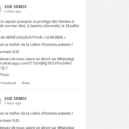
SUD SDMIS
5 days ago
Un sapeur-pompier se protège des fumées à
 de son tee-shirt, à Saumos (Gironde), le 28 juillet
.
 de HERVÉ LEQUEUX POUR « LE MONDE »
faut se méfier de la colère d'homme patients !
La team SUD
tinuez de nous suivre en direct sur WhatsApp
at.whatsapp.com/FZTsDHJlKjJ1RSLFkYuSWw?
gi_t
Photo
n Facebook
·
Share
SUD SDMIS
5 days ago
faut se méfier de la colère d'homme patients !
La team SUD
tinuez de nous suivre en direct sur WhatsApp