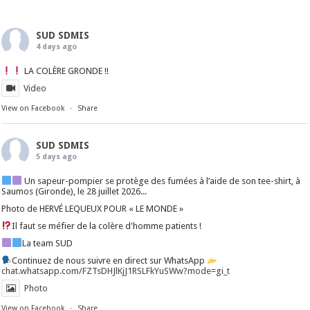
SUD SDMIS
4 days ago
LA COLÈRE GRONDE !!
Video
View on Facebook
·
Share
SUD SDMIS
5 days ago
Un sapeur-pompier se protège des fumées à l’aide de son tee-shirt, à
Saumos (Gironde), le 28 juillet 2026...
Photo de HERVÉ LEQUEUX POUR « LE MONDE »
Il faut se méfier de la colère d'homme patients !
La team SUD
Continuez de nous suivre en direct sur WhatsApp
chat.whatsapp.com/FZTsDHJlKjJ1RSLFkYuSWw?mode=gi_t
Photo
View on Facebook
·
Share