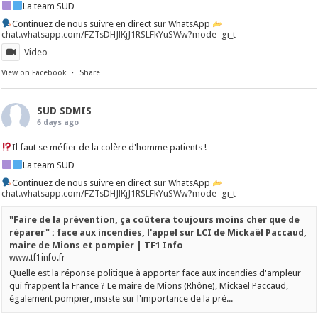
La team SUD
Continuez de nous suivre en direct sur WhatsApp
chat.whatsapp.com/FZTsDHJlKjJ1RSLFkYuSWw?mode=gi_t
Video
View on Facebook
·
Share
SUD SDMIS
6 days ago
Il faut se méfier de la colère d'homme patients !
La team SUD
Continuez de nous suivre en direct sur WhatsApp
chat.whatsapp.com/FZTsDHJlKjJ1RSLFkYuSWw?mode=gi_t
"Faire de la prévention, ça coûtera toujours moins cher que de
réparer" : face aux incendies, l'appel sur LCI de Mickaël Paccaud,
maire de Mions et pompier | TF1 Info
www.tf1info.fr
Quelle est la réponse politique à apporter face aux incendies d'ampleur
qui frappent la France ? Le maire de Mions (Rhône), Mickaël Paccaud,
également pompier, insiste sur l'importance de la pré...