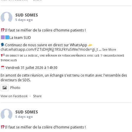
SUD SDMIS
5 days ago
Il faut se méfier de la colère d'homme patients !
La team SUD
Continuez de nous suivre en direct sur WhatsApp
chat.whatsapp.com/FZTsDHJlKjJ1RSLFkYuSWw?mode=gi_t
...
See More
ᴇɴ ᴅɪʀᴇᴄᴛ ᴅᴇ ʟᴀ ᴅɢsᴄɢᴄ, ᴜɴᴇ ʀéᴜɴɪᴏɴ ᴇɴ ᴠɪsɪᴏᴄᴏɴғéʀᴇɴᴄᴇ ᴀᴠᴇᴄ ʟᴇs 𝟿 ᴏʀɢᴀɴɪsᴀᴛɪᴏɴs
sʏɴᴅɪᴄᴀʟᴇs
Vendredi 31 juillet 2026 à 14h30
En amont de cette réunion, un échange s'est tenu ce matin avec l'ensemble des
directeurs de SDIS.
Photo
View on Facebook
·
Share
SUD SDMIS
5 days ago
Il faut se méfier de la colère d'homme patients !