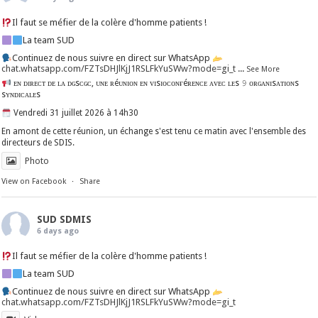
Il faut se méfier de la colère d'homme patients !
La team SUD
Continuez de nous suivre en direct sur WhatsApp
chat.whatsapp.com/FZTsDHJlKjJ1RSLFkYuSWw?mode=gi_t
...
See More
ᴇɴ ᴅɪʀᴇᴄᴛ ᴅᴇ ʟᴀ ᴅɢsᴄɢᴄ, ᴜɴᴇ ʀéᴜɴɪᴏɴ ᴇɴ ᴠɪsɪᴏᴄᴏɴғéʀᴇɴᴄᴇ ᴀᴠᴇᴄ ʟᴇs 𝟿 ᴏʀɢᴀɴɪsᴀᴛɪᴏɴs
sʏɴᴅɪᴄᴀʟᴇs
Vendredi 31 juillet 2026 à 14h30
En amont de cette réunion, un échange s'est tenu ce matin avec l'ensemble des
directeurs de SDIS.
Photo
View on Facebook
·
Share
SUD SDMIS
6 days ago
Il faut se méfier de la colère d'homme patients !
La team SUD
Continuez de nous suivre en direct sur WhatsApp
chat.whatsapp.com/FZTsDHJlKjJ1RSLFkYuSWw?mode=gi_t