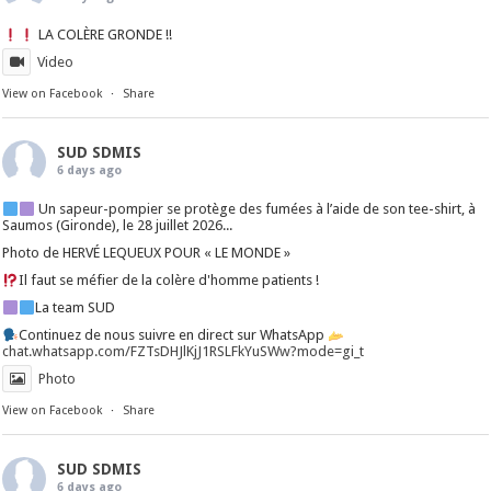
LA COLÈRE GRONDE !!
Video
View on Facebook
·
Share
SUD SDMIS
6 days ago
Un sapeur-pompier se protège des fumées à l’aide de son tee-shirt, à
Saumos (Gironde), le 28 juillet 2026...
Photo de HERVÉ LEQUEUX POUR « LE MONDE »
Il faut se méfier de la colère d'homme patients !
La team SUD
Continuez de nous suivre en direct sur WhatsApp
chat.whatsapp.com/FZTsDHJlKjJ1RSLFkYuSWw?mode=gi_t
Photo
View on Facebook
·
Share
SUD SDMIS
6 days ago