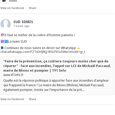
Video
View on Facebook
·
Share
SUD SDMIS
1 week ago
Il faut se méfier de la colère d'homme patients !
La team SUD
Continuez de nous suivre en direct sur WhatsApp
chat.whatsapp.com/FZTsDHJlKjJ1RSLFkYuSWw?mode=gi_t
"Faire de la prévention, ça coûtera toujours moins cher que de
réparer" : face aux incendies, l'appel sur LCI de Mickaël Paccaud,
maire de Mions et pompier | TF1 Info
www.tf1info.fr
Quelle est la réponse politique à apporter face aux incendies d'ampleur
qui frappent la France ? Le maire de Mions (Rhône), Mickaël Paccaud,
également pompier, insiste sur l'importance de la pré...
View on Facebook
·
Share