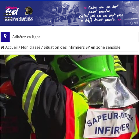
Adhérez en ligne
Accueil
/
Non classé
/
Situation des infirmiers SP en zone sensible