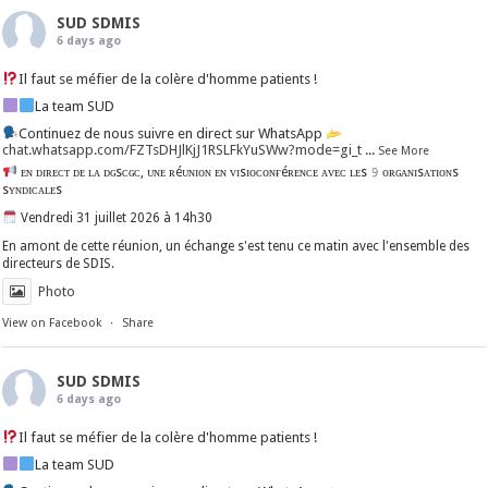
SUD SDMIS
6 days ago
Il faut se méfier de la colère d'homme patients !
La team SUD
Continuez de nous suivre en direct sur WhatsApp
chat.whatsapp.com/FZTsDHJlKjJ1RSLFkYuSWw?mode=gi_t
...
See More
ᴇɴ ᴅɪʀᴇᴄᴛ ᴅᴇ ʟᴀ ᴅɢsᴄɢᴄ, ᴜɴᴇ ʀéᴜɴɪᴏɴ ᴇɴ ᴠɪsɪᴏᴄᴏɴғéʀᴇɴᴄᴇ ᴀᴠᴇᴄ ʟᴇs 𝟿 ᴏʀɢᴀɴɪsᴀᴛɪᴏɴs
sʏɴᴅɪᴄᴀʟᴇs
Vendredi 31 juillet 2026 à 14h30
En amont de cette réunion, un échange s'est tenu ce matin avec l'ensemble des
directeurs de SDIS.
Photo
View on Facebook
·
Share
SUD SDMIS
6 days ago
Il faut se méfier de la colère d'homme patients !
La team SUD