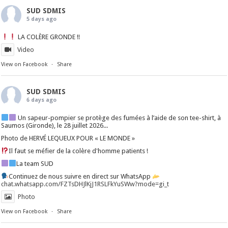
SUD SDMIS
5 days ago
LA COLÈRE GRONDE !!
Video
View on Facebook
·
Share
SUD SDMIS
6 days ago
Un sapeur-pompier se protège des fumées à l’aide de son tee-shirt, à
Saumos (Gironde), le 28 juillet 2026...
Photo de HERVÉ LEQUEUX POUR « LE MONDE »
Il faut se méfier de la colère d'homme patients !
La team SUD
Continuez de nous suivre en direct sur WhatsApp
chat.whatsapp.com/FZTsDHJlKjJ1RSLFkYuSWw?mode=gi_t
Photo
View on Facebook
·
Share