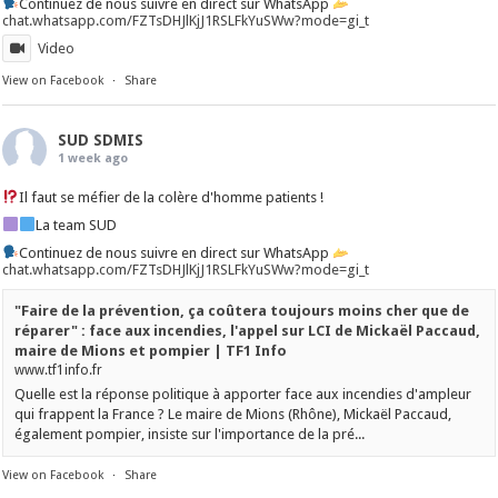
Continuez de nous suivre en direct sur WhatsApp
chat.whatsapp.com/FZTsDHJlKjJ1RSLFkYuSWw?mode=gi_t
Video
View on Facebook
·
Share
SUD SDMIS
1 week ago
Il faut se méfier de la colère d'homme patients !
La team SUD
Continuez de nous suivre en direct sur WhatsApp
chat.whatsapp.com/FZTsDHJlKjJ1RSLFkYuSWw?mode=gi_t
"Faire de la prévention, ça coûtera toujours moins cher que de
réparer" : face aux incendies, l'appel sur LCI de Mickaël Paccaud,
maire de Mions et pompier | TF1 Info
www.tf1info.fr
Quelle est la réponse politique à apporter face aux incendies d'ampleur
qui frappent la France ? Le maire de Mions (Rhône), Mickaël Paccaud,
également pompier, insiste sur l'importance de la pré...
View on Facebook
·
Share