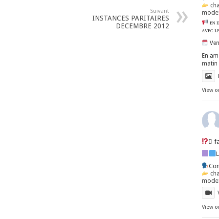
ch
Suivant
mode=
INSTANCES PARITAIRES
ᴇɴ ᴅ
DECEMBRE 2012
ᴀᴠᴇᴄ ʟ
Ven
En amo
matin 
View o
Il 
Con
ch
mode=
View o