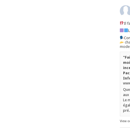
Il 
Con
ch
mode=
"Fa
moi
inc
Pac
Inf
www.
Quel
aux 
Le m
égal
pré..
View o