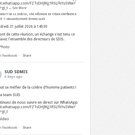
at.whatsapp.com/FZTsDHJlKjJ1RSLFkYuSWw?
gi_t
...
See More
ɪʀᴇᴄᴛ ᴅᴇ ʟᴀ ᴅɢsᴄɢᴄ, ᴜɴᴇ ʀéᴜɴɪᴏɴ ᴇɴ ᴠɪsɪᴏᴄᴏɴғéʀᴇɴᴄᴇ
ᴇs 𝟿 ᴏʀɢᴀɴɪsᴀᴛɪᴏɴs sʏɴᴅɪᴄᴀʟᴇs
dredi 31 juillet 2026 à 14h30
nt de cette réunion, un échange s'est tenu ce
avec l'ensemble des directeurs de SDIS.
Photo
n Facebook
·
Share
SUD SDMIS
6 days ago
faut se méfier de la colère d'homme patients !
La team SUD
tinuez de nous suivre en direct sur WhatsApp
at.whatsapp.com/FZTsDHJlKjJ1RSLFkYuSWw?
gi_t
Video
n Facebook
·
Share