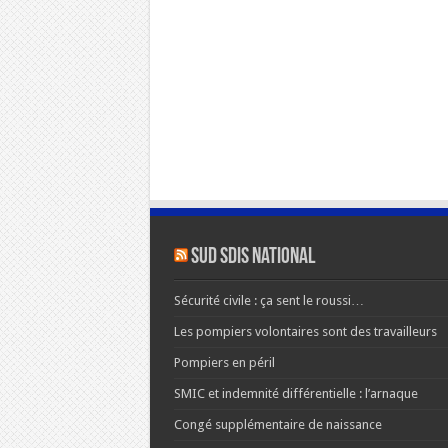
SUD SDIS national
Sécurité civile : ça sent le roussi…
Les pompiers volontaires sont des travailleurs
Pompiers en péril
SMIC et indemnité différentielle : l’arnaque
Congé supplémentaire de naissance