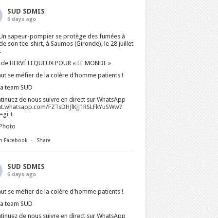
SUD SDMIS
6 days ago
Un sapeur-pompier se protège des fumées à
 de son tee-shirt, à Saumos (Gironde), le 28 juillet
.
 de HERVÉ LEQUEUX POUR « LE MONDE »
faut se méfier de la colère d'homme patients !
La team SUD
tinuez de nous suivre en direct sur WhatsApp
at.whatsapp.com/FZTsDHJlKjJ1RSLFkYuSWw?
gi_t
Photo
n Facebook
·
Share
SUD SDMIS
6 days ago
faut se méfier de la colère d'homme patients !
La team SUD
tinuez de nous suivre en direct sur WhatsApp