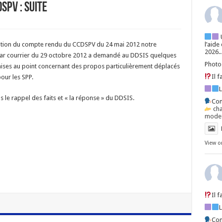
SPV : SUITE
ution du compte rendu du CCDSPV du 24 mai 2012 notre
l’aide
2026..
par courrier du 29 octobre 2012 a demandé au DDSIS quelques
Photo
mises au point concernant des propos particulièrement déplacés
Il 
our les SPP.
s le rappel des faits et « la réponse » du DDSIS.
Con
ch
mode=
View o
Il 
Con