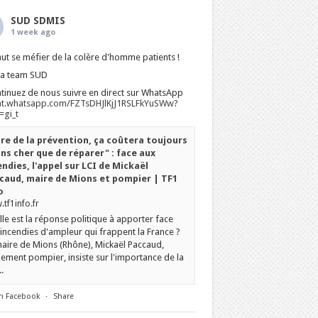
SUD SDMIS
1 week ago
faut se méfier de la colère d'homme patients !
La team SUD
tinuez de nous suivre en direct sur WhatsApp
at.whatsapp.com/FZTsDHJlKjJ1RSLFkYuSWw?
gi_t
ire de la prévention, ça coûtera toujours
ns cher que de réparer" : face aux
endies, l'appel sur LCI de Mickaël
caud, maire de Mions et pompier | TF1
o
tf1info.fr
le est la réponse politique à apporter face
incendies d'ampleur qui frappent la France ?
aire de Mions (Rhône), Mickaël Paccaud,
ement pompier, insiste sur l'importance de la
.
n Facebook
·
Share