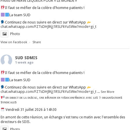
Photo de HERVÉ LEQUEUX POUR « LE MONDE »
Il faut se méfier de la colère d'homme patients !
La team SUD
Continuez de nous suivre en direct sur WhatsApp
chat.whatsapp.com/FZTsDHJlKjJ1RSLFkYuSWw?mode=gi_t
Photo
View on Facebook
·
Share
SUD SDMIS
1 week ago
Il faut se méfier de la colère d'homme patients !
La team SUD
Continuez de nous suivre en direct sur WhatsApp
chat.whatsapp.com/FZTsDHJlKjJ1RSLFkYuSWw?mode=gi_t
...
See More
ᴇɴ ᴅɪʀᴇᴄᴛ ᴅᴇ ʟᴀ ᴅɢsᴄɢᴄ, ᴜɴᴇ ʀéᴜɴɪᴏɴ ᴇɴ ᴠɪsɪᴏᴄᴏɴғéʀᴇɴᴄᴇ ᴀᴠᴇᴄ ʟᴇs 𝟿 ᴏʀɢᴀɴɪsᴀᴛɪᴏɴs
sʏɴᴅɪᴄᴀʟᴇs
Vendredi 31 juillet 2026 à 14h30
En amont de cette réunion, un échange s'est tenu ce matin avec l'ensemble des
directeurs de SDIS.
Photo