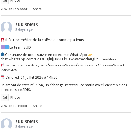
Photo
View on Facebook
·
Share
SUD SDMIS
5 days ago
Il faut se méfier de la colère d'homme patients !
La team SUD
Continuez de nous suivre en direct sur WhatsApp
chat.whatsapp.com/FZTsDHJlKjJ1RSLFkYuSWw?mode=gi_t
...
See More
ᴇɴ ᴅɪʀᴇᴄᴛ ᴅᴇ ʟᴀ ᴅɢsᴄɢᴄ, ᴜɴᴇ ʀéᴜɴɪᴏɴ ᴇɴ ᴠɪsɪᴏᴄᴏɴғéʀᴇɴᴄᴇ ᴀᴠᴇᴄ ʟᴇs 𝟿 ᴏʀɢᴀɴɪsᴀᴛɪᴏɴs
sʏɴᴅɪᴄᴀʟᴇs
Vendredi 31 juillet 2026 à 14h30
En amont de cette réunion, un échange s'est tenu ce matin avec l'ensemble des
directeurs de SDIS.
Photo
View on Facebook
·
Share
SUD SDMIS
5 days ago