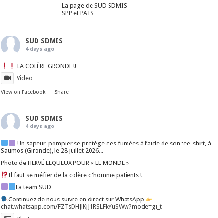
La page de SUD SDMIS
SPP et PATS
SUD SDMIS
4 days ago
LA COLÈRE GRONDE !!
Video
View on Facebook
·
Share
SUD SDMIS
4 days ago
Un sapeur-pompier se protège des fumées à l’aide de son tee-shirt, à
Saumos (Gironde), le 28 juillet 2026...
Photo de HERVÉ LEQUEUX POUR « LE MONDE »
Il faut se méfier de la colère d'homme patients !
La team SUD
Continuez de nous suivre en direct sur WhatsApp
chat.whatsapp.com/FZTsDHJlKjJ1RSLFkYuSWw?mode=gi_t