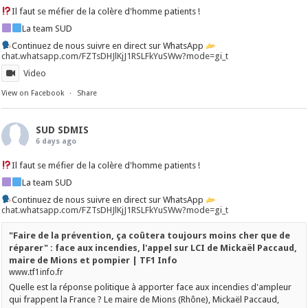
Il faut se méfier de la colère d'homme patients !
La team SUD
Continuez de nous suivre en direct sur WhatsApp
chat.whatsapp.com/FZTsDHJlKjJ1RSLFkYuSWw?mode=gi_t
Video
View on Facebook
·
Share
SUD SDMIS
6 days ago
Il faut se méfier de la colère d'homme patients !
La team SUD
Continuez de nous suivre en direct sur WhatsApp
chat.whatsapp.com/FZTsDHJlKjJ1RSLFkYuSWw?mode=gi_t
"Faire de la prévention, ça coûtera toujours moins cher que de
réparer" : face aux incendies, l'appel sur LCI de Mickaël Paccaud,
maire de Mions et pompier | TF1 Info
www.tf1info.fr
Quelle est la réponse politique à apporter face aux incendies d'ampleur
qui frappent la France ? Le maire de Mions (Rhône), Mickaël Paccaud,