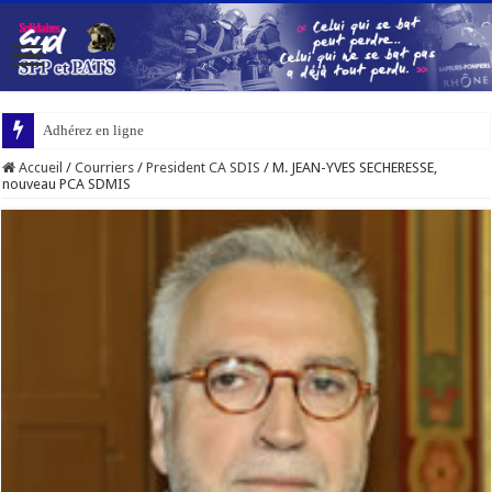
Adhérez en ligne
Accueil
/
Courriers
/
President CA SDIS
/
M. JEAN-YVES SECHERESSE,
nouveau PCA SDMIS