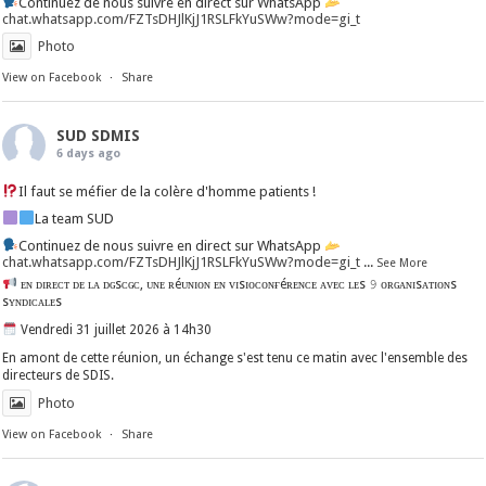
Continuez de nous suivre en direct sur WhatsApp
chat.whatsapp.com/FZTsDHJlKjJ1RSLFkYuSWw?mode=gi_t
Photo
View on Facebook
·
Share
SUD SDMIS
6 days ago
Il faut se méfier de la colère d'homme patients !
La team SUD
Continuez de nous suivre en direct sur WhatsApp
chat.whatsapp.com/FZTsDHJlKjJ1RSLFkYuSWw?mode=gi_t
...
See More
ᴇɴ ᴅɪʀᴇᴄᴛ ᴅᴇ ʟᴀ ᴅɢsᴄɢᴄ, ᴜɴᴇ ʀéᴜɴɪᴏɴ ᴇɴ ᴠɪsɪᴏᴄᴏɴғéʀᴇɴᴄᴇ ᴀᴠᴇᴄ ʟᴇs 𝟿 ᴏʀɢᴀɴɪsᴀᴛɪᴏɴs
sʏɴᴅɪᴄᴀʟᴇs
Vendredi 31 juillet 2026 à 14h30
En amont de cette réunion, un échange s'est tenu ce matin avec l'ensemble des
directeurs de SDIS.
Photo
View on Facebook
·
Share