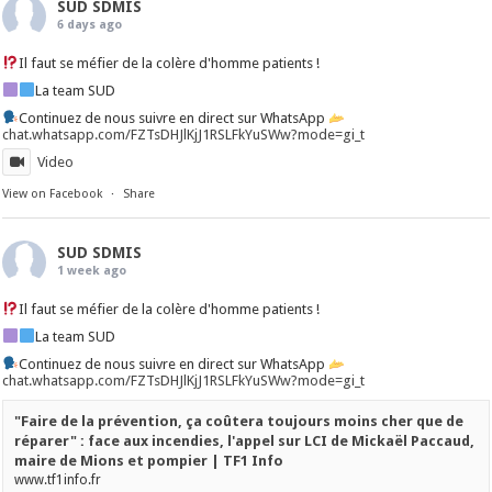
SUD SDMIS
6 days ago
Il faut se méfier de la colère d'homme patients !
La team SUD
Continuez de nous suivre en direct sur WhatsApp
chat.whatsapp.com/FZTsDHJlKjJ1RSLFkYuSWw?mode=gi_t
Video
View on Facebook
·
Share
SUD SDMIS
1 week ago
Il faut se méfier de la colère d'homme patients !
La team SUD
Continuez de nous suivre en direct sur WhatsApp
chat.whatsapp.com/FZTsDHJlKjJ1RSLFkYuSWw?mode=gi_t
"Faire de la prévention, ça coûtera toujours moins cher que de
réparer" : face aux incendies, l'appel sur LCI de Mickaël Paccaud,
maire de Mions et pompier | TF1 Info
www.tf1info.fr