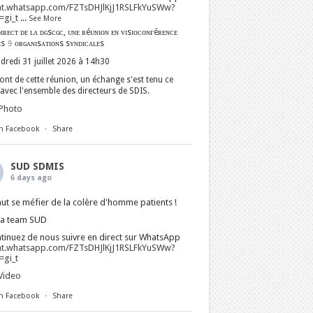
at.whatsapp.com/FZTsDHJlKjJ1RSLFkYuSWw?
gi_t
...
See More
ɪʀᴇᴄᴛ ᴅᴇ ʟᴀ ᴅɢsᴄɢᴄ, ᴜɴᴇ ʀéᴜɴɪᴏɴ ᴇɴ ᴠɪsɪᴏᴄᴏɴғéʀᴇɴᴄᴇ
ᴇs 𝟿 ᴏʀɢᴀɴɪsᴀᴛɪᴏɴs sʏɴᴅɪᴄᴀʟᴇs
dredi 31 juillet 2026 à 14h30
nt de cette réunion, un échange s'est tenu ce
avec l'ensemble des directeurs de SDIS.
Photo
n Facebook
·
Share
SUD SDMIS
6 days ago
faut se méfier de la colère d'homme patients !
La team SUD
tinuez de nous suivre en direct sur WhatsApp
at.whatsapp.com/FZTsDHJlKjJ1RSLFkYuSWw?
gi_t
Video
n Facebook
·
Share