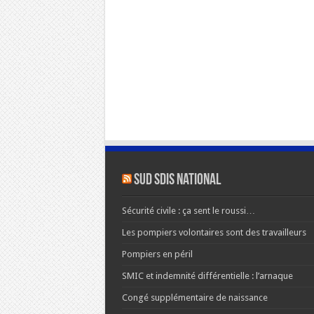
SUD SDIS national
Sécurité civile : ça sent le roussi…
Les pompiers volontaires sont des travailleurs
Pompiers en péril
SMIC et indemnité différentielle : l’arnaque
Congé supplémentaire de naissance