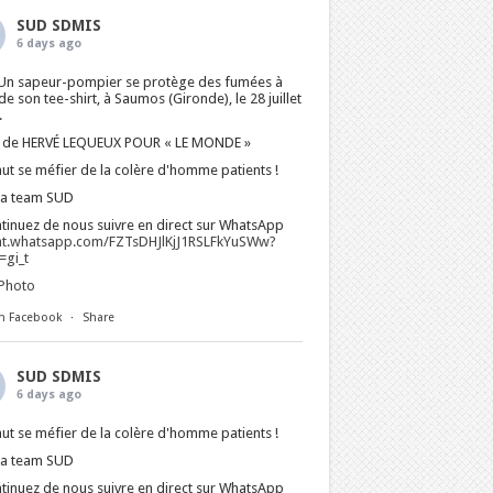
SUD SDMIS
6 days ago
Un sapeur-pompier se protège des fumées à
 de son tee-shirt, à Saumos (Gironde), le 28 juillet
.
 de HERVÉ LEQUEUX POUR « LE MONDE »
faut se méfier de la colère d'homme patients !
La team SUD
tinuez de nous suivre en direct sur WhatsApp
at.whatsapp.com/FZTsDHJlKjJ1RSLFkYuSWw?
gi_t
Photo
n Facebook
·
Share
SUD SDMIS
6 days ago
faut se méfier de la colère d'homme patients !
La team SUD
tinuez de nous suivre en direct sur WhatsApp