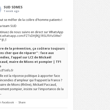
SUD SDMIS
1 week ago
faut se méfier de la colère d'homme patients !
La team SUD
tinuez de nous suivre en direct sur WhatsApp
at.whatsapp.com/FZTsDHJlKjJ1RSLFkYuSWw?
gi_t
ire de la prévention, ça coûtera toujours
ns cher que de réparer" : face aux
endies, l'appel sur LCI de Mickaël
caud, maire de Mions et pompier | TF1
o
tf1info.fr
le est la réponse politique à apporter face
incendies d'ampleur qui frappent la France ?
aire de Mions (Rhône), Mickaël Paccaud,
ement pompier, insiste sur l'importance de la
.
n Facebook
·
Share