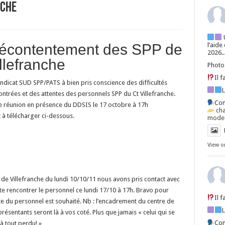
NCHE
l’aide
écontentement des SPP de
2026..
llefranche
Photo
Il 
yndicat SUD SPP/PATS à bien pris conscience des difficultés
ontrées et des attentes des personnels SPP du Ct Villefranche.
Con
 réunion en présence du DDSIS le 17 octobre à 17h
ch
 à télécharger ci-dessous.
mode=
View o
l de Villefranche du lundi 10/10/11 nous avons pris contact avec
ite rencontrer le personnel ce lundi 17/10 à 17h. Bravo pour
Il 
e du personnel est souhaité. Nb : l’encadrement du centre de
résentants seront là à vos coté. Plus que jamais « celui qui se
Con
à tout perdu! »