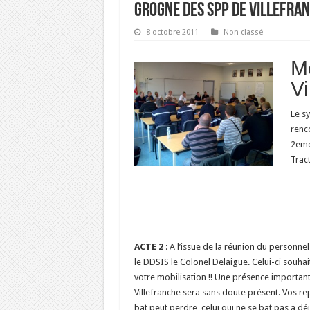
GROGNE DES SPP DE VILLEFRA
8 octobre 2011
Non classé
M
Vi
Le s
renc
2eme
Tract
ACTE 2
: A l’issue de la réunion du personne
le DDSIS le Colonel Delaigue. Celui-ci souha
votre mobilisation !! Une présence important
Villefranche sera sans doute présent. Vos rep
bat peut perdre, celui qui ne se bat pas a déj