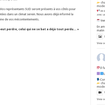
ch
mode=
. Vos représentants SUD seront présents à vos côtés pour
ᴇɴ ᴅ
ptées dans un climat serein. Nous avons déjà informé la
ᴀᴠᴇᴄ ʟ
igine de vos mécontentements.
Ven
En amo
 peut perdre, celui qui ne se bat a déjà tout perdu… »
matin 
View o
Il 
Con
ch
mode=
View o