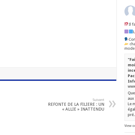
Il 
Con
ch
mode=
"Fa
moi
inc
Pac
Inf
www.
Quel
aux 
Suivant
Le m
REFONTE DE LA FILIERE : UN
« ALLIE » INATTENDU
égal
pré..
View o