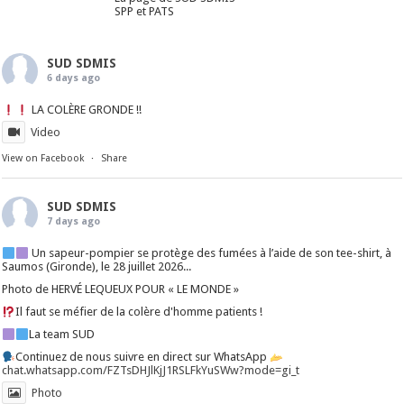
SPP et PATS
SUD SDMIS
6 days ago
LA COLÈRE GRONDE !!
Video
View on Facebook
·
Share
SUD SDMIS
7 days ago
Un sapeur-pompier se protège des fumées à l’aide de son tee-shirt, à
Saumos (Gironde), le 28 juillet 2026...
Photo de HERVÉ LEQUEUX POUR « LE MONDE »
Il faut se méfier de la colère d'homme patients !
La team SUD
Continuez de nous suivre en direct sur WhatsApp
chat.whatsapp.com/FZTsDHJlKjJ1RSLFkYuSWw?mode=gi_t
Photo