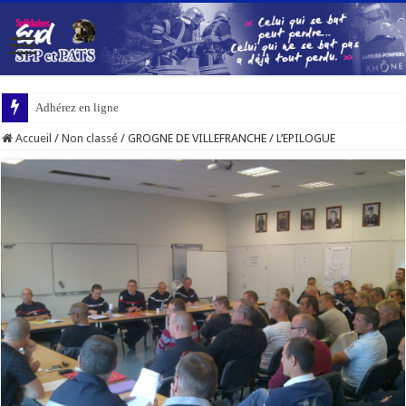
Adhérez en ligne
Accueil
/
Non classé
/
GROGNE DE VILLEFRANCHE / L’EPILOGUE