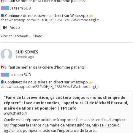
Il faut se méfier de la colère d'homme patients !
La team SUD
Continuez de nous suivre en direct sur WhatsApp
chat.whatsapp.com/FZTsDHJlKjJ1RSLFkYuSWw?mode=gi_t
Video
View on Facebook
·
Share
SUD SDMIS
1 week ago
Il faut se méfier de la colère d'homme patients !
La team SUD
Continuez de nous suivre en direct sur WhatsApp
chat.whatsapp.com/FZTsDHJlKjJ1RSLFkYuSWw?mode=gi_t
"Faire de la prévention, ça coûtera toujours moins cher que de
réparer" : face aux incendies, l'appel sur LCI de Mickaël Paccaud,
maire de Mions et pompier | TF1 Info
www.tf1info.fr
Quelle est la réponse politique à apporter face aux incendies d'ampleur
qui frappent la France ? Le maire de Mions (Rhône), Mickaël Paccaud,
également pompier, insiste sur l'importance de la pré...