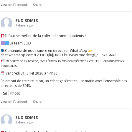
View on Facebook
·
Share
SUD SDMIS
7 days ago
Il faut se méfier de la colère d'homme patients !
La team SUD
Continuez de nous suivre en direct sur WhatsApp
chat.whatsapp.com/FZTsDHJlKjJ1RSLFkYuSWw?mode=gi_t
...
See More
ᴇɴ ᴅɪʀᴇᴄᴛ ᴅᴇ ʟᴀ ᴅɢsᴄɢᴄ, ᴜɴᴇ ʀéᴜɴɪᴏɴ ᴇɴ ᴠɪsɪᴏᴄᴏɴғéʀᴇɴᴄᴇ ᴀᴠᴇᴄ ʟᴇs 𝟿 ᴏʀɢᴀɴɪsᴀᴛɪᴏɴs
sʏɴᴅɪᴄᴀʟᴇs
Vendredi 31 juillet 2026 à 14h30
En amont de cette réunion, un échange s'est tenu ce matin avec l'ensemble des
directeurs de SDIS.
Photo
View on Facebook
·
Share
SUD SDMIS
7 days ago