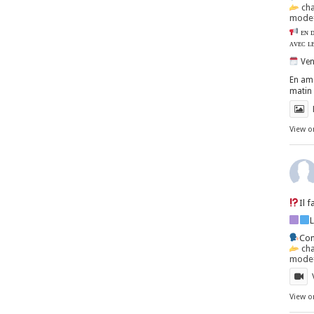
ch
mode=
ᴇɴ ᴅ
ᴀᴠᴇᴄ ʟ
Ven
En amo
matin 
View o
Il 
Con
ch
mode=
View o