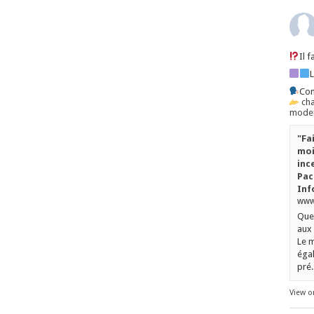
Il 
Con
ch
mode=
"Fa
moi
inc
Pac
Inf
www.
Quel
aux 
Le m
égal
pré..
View o