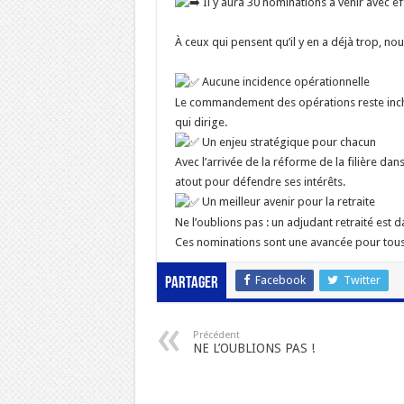
Il y aura 30 nominations à venir avec eff
À ceux qui pensent qu’il y en a déjà trop, no
Aucune incidence opérationnelle
Le commandement des opérations reste inchang
qui dirige.
Un enjeu stratégique pour chacun
Avec l’arrivée de la réforme de la filière dan
atout pour défendre ses intérêts.
Un meilleur avenir pour la retraite
Ne l’oublions pas : un adjudant retraité est d
Ces nominations sont une avancée pour tous :
Facebook
Twitter
Partager
Précédent
NE L’OUBLIONS PAS !