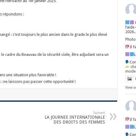
et rétroactif au 1er janvier 2025.
us répondons :
l’aide
2026..
é : c’est toujours le plus ancien dans le grade le plus élevé
Photo
Il 
s le cadre du Beauvau de la sécurité civile, être adjudant sera un
Con
ch
mode=
ans une situation plus favorable !
 ne laissons pas passer cette opportunité !
View o
Suivant
LA JOURNEE INTERNATIONALE
Il 
DES DROITS DES FEMMES
Con