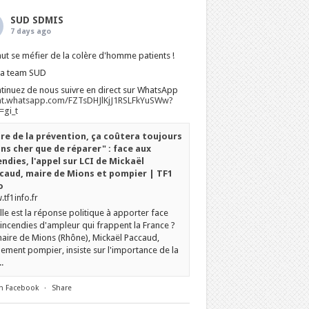
SUD SDMIS
7 days ago
faut se méfier de la colère d'homme patients !
La team SUD
tinuez de nous suivre en direct sur WhatsApp
at.whatsapp.com/FZTsDHJlKjJ1RSLFkYuSWw?
gi_t
ire de la prévention, ça coûtera toujours
ns cher que de réparer" : face aux
endies, l'appel sur LCI de Mickaël
caud, maire de Mions et pompier | TF1
o
tf1info.fr
le est la réponse politique à apporter face
incendies d'ampleur qui frappent la France ?
aire de Mions (Rhône), Mickaël Paccaud,
ement pompier, insiste sur l'importance de la
.
n Facebook
·
Share