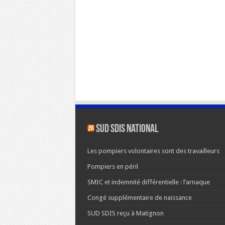
SUD SDIS national
Les pompiers volontaires sont des travailleurs
Pompiers en péril
SMIC et indemnité différentielle : l’arnaque
Congé supplémentaire de naissance
SUD SDIS reçu à Matignon