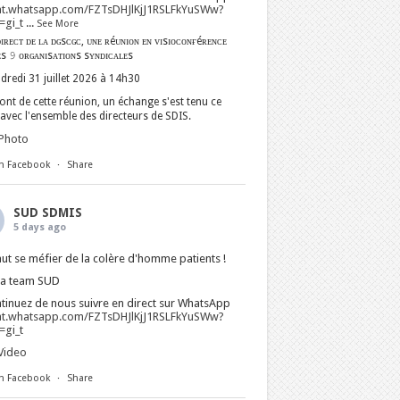
at.whatsapp.com/FZTsDHJlKjJ1RSLFkYuSWw?
gi_t
...
See More
ɪʀᴇᴄᴛ ᴅᴇ ʟᴀ ᴅɢsᴄɢᴄ, ᴜɴᴇ ʀéᴜɴɪᴏɴ ᴇɴ ᴠɪsɪᴏᴄᴏɴғéʀᴇɴᴄᴇ
ᴇs 𝟿 ᴏʀɢᴀɴɪsᴀᴛɪᴏɴs sʏɴᴅɪᴄᴀʟᴇs
dredi 31 juillet 2026 à 14h30
nt de cette réunion, un échange s'est tenu ce
avec l'ensemble des directeurs de SDIS.
Photo
n Facebook
·
Share
SUD SDMIS
5 days ago
faut se méfier de la colère d'homme patients !
La team SUD
tinuez de nous suivre en direct sur WhatsApp
at.whatsapp.com/FZTsDHJlKjJ1RSLFkYuSWw?
gi_t
Video
n Facebook
·
Share