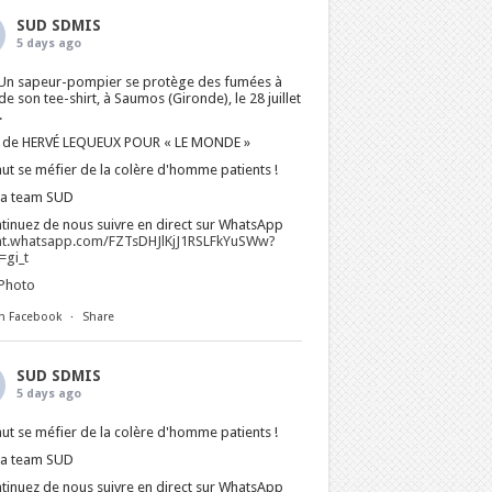
SUD SDMIS
5 days ago
Un sapeur-pompier se protège des fumées à
 de son tee-shirt, à Saumos (Gironde), le 28 juillet
.
 de HERVÉ LEQUEUX POUR « LE MONDE »
faut se méfier de la colère d'homme patients !
La team SUD
tinuez de nous suivre en direct sur WhatsApp
at.whatsapp.com/FZTsDHJlKjJ1RSLFkYuSWw?
gi_t
Photo
n Facebook
·
Share
SUD SDMIS
5 days ago
faut se méfier de la colère d'homme patients !
La team SUD
tinuez de nous suivre en direct sur WhatsApp