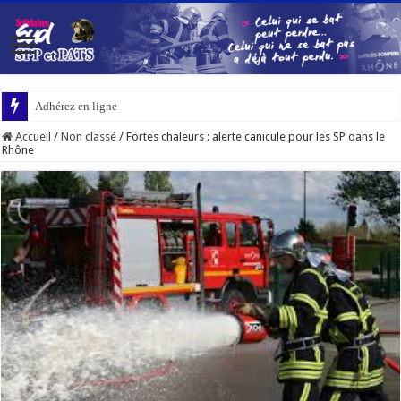
Adhérez en ligne
Accueil
/
Non classé
/
Fortes chaleurs : alerte canicule pour les SP dans le
Rhône