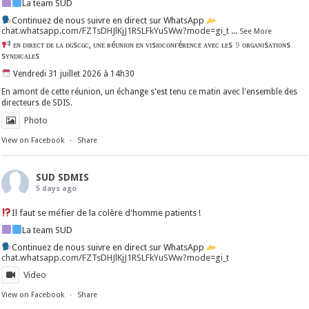
La team SUD
Continuez de nous suivre en direct sur WhatsApp
chat.whatsapp.com/FZTsDHJlKjJ1RSLFkYuSWw?mode=gi_t
...
See More
ᴇɴ ᴅɪʀᴇᴄᴛ ᴅᴇ ʟᴀ ᴅɢsᴄɢᴄ, ᴜɴᴇ ʀéᴜɴɪᴏɴ ᴇɴ ᴠɪsɪᴏᴄᴏɴғéʀᴇɴᴄᴇ ᴀᴠᴇᴄ ʟᴇs 𝟿 ᴏʀɢᴀɴɪsᴀᴛɪᴏɴs
sʏɴᴅɪᴄᴀʟᴇs
Vendredi 31 juillet 2026 à 14h30
En amont de cette réunion, un échange s'est tenu ce matin avec l'ensemble des
directeurs de SDIS.
Photo
View on Facebook
·
Share
SUD SDMIS
5 days ago
Il faut se méfier de la colère d'homme patients !
La team SUD
Continuez de nous suivre en direct sur WhatsApp
chat.whatsapp.com/FZTsDHJlKjJ1RSLFkYuSWw?mode=gi_t
Video
View on Facebook
·
Share