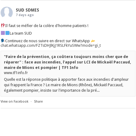
SUD SDMIS
7 days ago
Il faut se méfier de la colère d'homme patients !
La team SUD
Continuez de nous suivre en direct sur WhatsApp
chat.whatsapp.com/FZTsDHJlKjJ1RSLFkYuSWw?mode=gi_t
"Faire de la prévention, ça coûtera toujours moins cher que de
réparer" : face aux incendies, l'appel sur LCI de Mickaël Paccaud,
maire de Mions et pompier | TF1 Info
www.tf1info.fr
Quelle est la réponse politique à apporter face aux incendies d'ampleur
qui frappent la France ? Le maire de Mions (Rhône), Mickaël Paccaud,
également pompier, insiste sur l'importance de la pré...
View on Facebook
·
Share