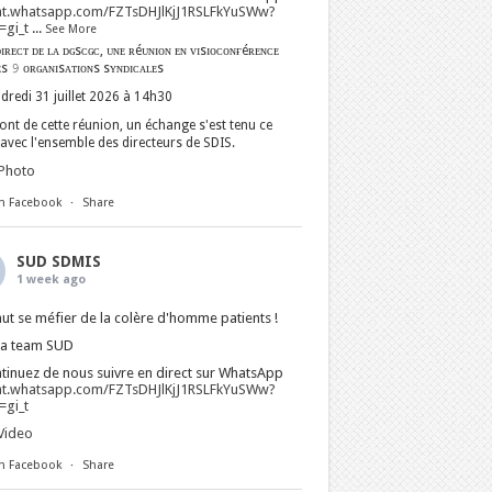
at.whatsapp.com/FZTsDHJlKjJ1RSLFkYuSWw?
gi_t
...
See More
ɪʀᴇᴄᴛ ᴅᴇ ʟᴀ ᴅɢsᴄɢᴄ, ᴜɴᴇ ʀéᴜɴɪᴏɴ ᴇɴ ᴠɪsɪᴏᴄᴏɴғéʀᴇɴᴄᴇ
ᴇs 𝟿 ᴏʀɢᴀɴɪsᴀᴛɪᴏɴs sʏɴᴅɪᴄᴀʟᴇs
dredi 31 juillet 2026 à 14h30
nt de cette réunion, un échange s'est tenu ce
avec l'ensemble des directeurs de SDIS.
Photo
n Facebook
·
Share
SUD SDMIS
1 week ago
faut se méfier de la colère d'homme patients !
La team SUD
tinuez de nous suivre en direct sur WhatsApp
at.whatsapp.com/FZTsDHJlKjJ1RSLFkYuSWw?
gi_t
Video
n Facebook
·
Share