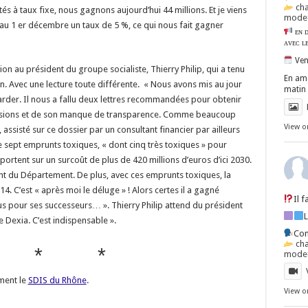
ch
és à taux fixe, nous gagnons aujourd’hui 44 millions. Et je viens
mode=
 au 1 er décembre un taux de 5 %, ce qui nous fait gagner
ᴇɴ ᴅ
ᴀᴠᴇᴄ ʟ
Ven
n au président du groupe socialiste, Thierry Philip, qui a tenu
En amo
n. Avec une lecture toute différente. « Nous avons mis au jour
matin 
arder. Il nous a fallu deux lettres recommandées pour obtenir
écisions et de son manque de transparence. Comme beaucoup
View o
S, assisté sur ce dossier par un consultant financier par ailleurs
 sept emprunts toxiques, « dont cinq très toxiques » pour
 portent sur un surcoût de plus de 420 millions d’euros d’ici 2030.
t du Département. De plus, avec ces emprunts toxiques, la
. C’est « après moi le déluge » ! Alors certes il a gagné
Il 
dus pour ses successeurs… ». Thierry Philip attend du président
 Dexia. C’est indispensable ».
Con
ch
 * *
mode=
ment le
SDIS du Rhône
.
View o