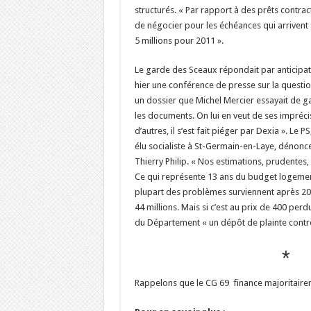
structurés. « Par rapport à des prêts contract
de négocier pour les échéances qui arrivent
5 millions pour 2011 ».
Le garde des Sceaux répondait par anticipatio
hier une conférence de presse sur la questio
un dossier que Michel Mercier essayait de g
les documents. On lui en veut de ses impr
d’autres, il s’est fait piéger par Dexia ». Le P
élu socialiste à St-Germain-en-Laye, dénonce
Thierry Philip. « Nos estimations, prudentes,
Ce qui représente 13 ans du budget logemen
plupart des problèmes surviennent après 2014
44 millions. Mais si c’est au prix de 400 per
du Département « un dépôt de plainte contre
*
Rappelons que le CG 69 finance majoritaire