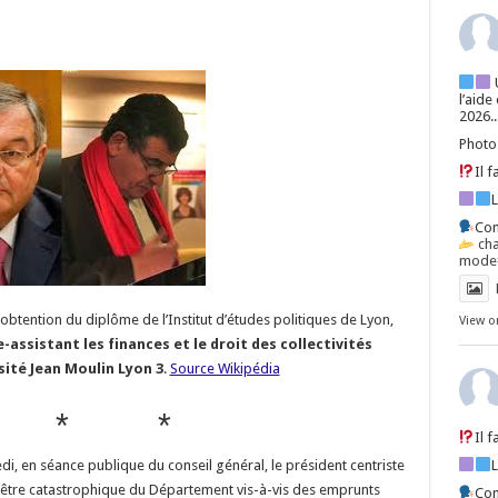
l’aide
2026..
Photo
Il 
Con
ch
mode=
’obtention du diplôme de l’Institut d’études politiques de Lyon,
View o
ssistant les finances et le droit des collectivités
rsité Jean Moulin Lyon 3
.
Source Wikipédia
 * *
Il 
di, en séance publique du conseil général, le président centriste
 d’être catastrophique du Département vis-à-vis des emprunts
Con