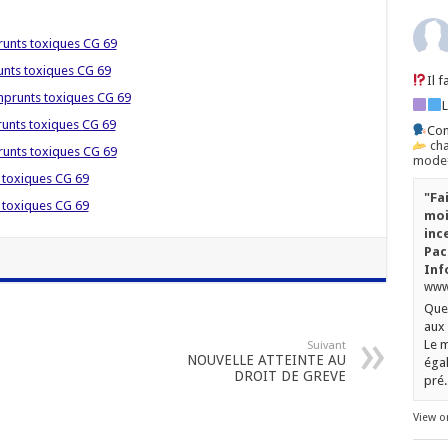
runts toxiques CG 69
unts toxiques CG 69
Il 
emprunts toxiques CG 69
runts toxiques CG 69
Con
ch
runts toxiques CG 69
mode=
 toxiques CG 69
"Fa
 toxiques CG 69
moi
inc
Pac
Inf
www.
Quel
aux 
Le m
Suivant
NOUVELLE ATTEINTE AU
égal
DROIT DE GREVE
pré..
View o