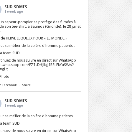
SUD SDMIS
1 week ago
Un sapeur-pompier se protège des fumées à
 de son tee-shirt, à Saumos (Gironde), le 28 juillet
.
 de HERVÉ LEQUEUX POUR « LE MONDE »
faut se méfier de la colère d'homme patients !
La team SUD
tinuez de nous suivre en direct sur WhatsApp
at.whatsapp.com/FZTsDHJlKjJ1RSLFkYuSWw?
gi_t
Photo
n Facebook
·
Share
SUD SDMIS
1 week ago
faut se méfier de la colère d'homme patients !
La team SUD
tinuez de nous suivre en direct sur WhatsApp