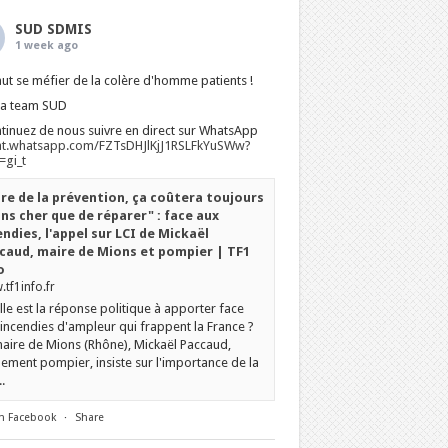
SUD SDMIS
1 week ago
faut se méfier de la colère d'homme patients !
La team SUD
tinuez de nous suivre en direct sur WhatsApp
at.whatsapp.com/FZTsDHJlKjJ1RSLFkYuSWw?
gi_t
ire de la prévention, ça coûtera toujours
ns cher que de réparer" : face aux
endies, l'appel sur LCI de Mickaël
caud, maire de Mions et pompier | TF1
o
tf1info.fr
le est la réponse politique à apporter face
incendies d'ampleur qui frappent la France ?
aire de Mions (Rhône), Mickaël Paccaud,
ement pompier, insiste sur l'importance de la
.
n Facebook
·
Share