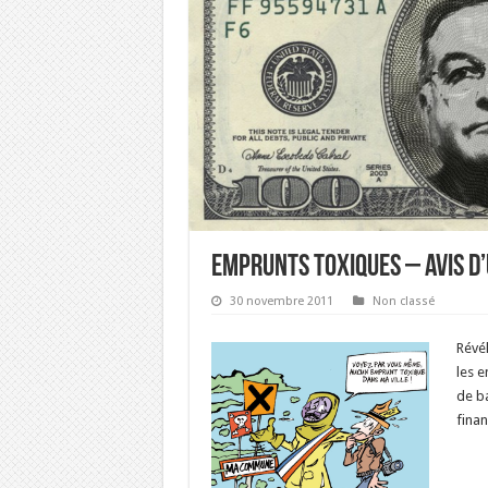
EMPRUNTS TOXIQUES – AVIS D
30 novembre 2011
Non classé
Révél
les e
de ba
finan