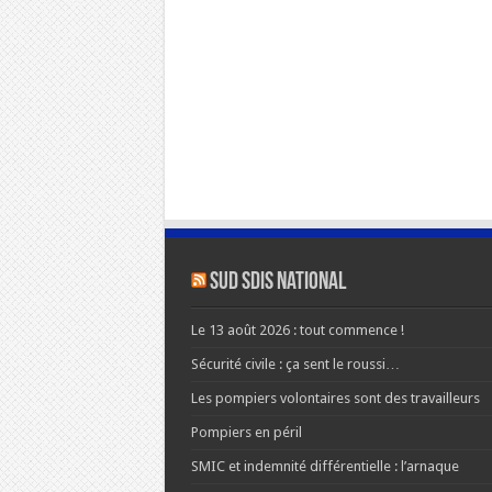
SUD SDIS national
Le 13 août 2026 : tout commence !
Sécurité civile : ça sent le roussi…
Les pompiers volontaires sont des travailleurs
Pompiers en péril
SMIC et indemnité différentielle : l’arnaque