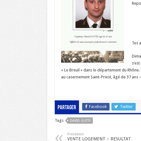
Repos
Tes a
Dima
s’est
« Le Breuil » dans le département du Rhône.
au casernement Saint-Priest, âgé de 37 ans –
Facebook
Twitter
Partager
Tags
DAVID GUTTY
Précédent
VENTE LOGEMENT – RESULTAT