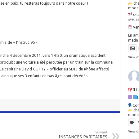
ch
e en paix, tu resteras toujours dans notre coeur !
mode=
ᴇɴ ᴅ
ᴀᴠᴇᴄ ʟ
Ven
En amo
matin 
mis de « l’instruc 95 »
nche 4 décembre 2011, vers 17h30, un dramatique accident
View o
 produit : une voiture a été percutée par un train sur la commune
 Le capitaine David GUTTY – officier au SDIS du Rhône affecté
 ainsi que ses 3 enfants en bas âge, sont décédés.
Il 
Con
ch
mode=
View o
Suivant
INSTANCES PARITAIRES