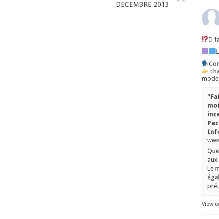
DECEMBRE 2013
Il 
Con
ch
mode=
"Fa
moi
inc
Pac
Inf
www.
Quel
aux 
Le m
égal
pré..
View o