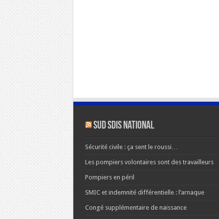
SUD SDIS national
Sécurité civile : ça sent le roussi…
Les pompiers volontaires sont des travailleurs
Pompiers en péril
SMIC et indemnité différentielle : l’arnaque
Congé supplémentaire de naissance