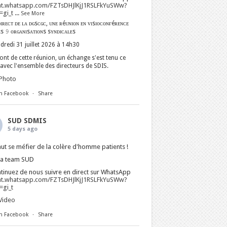
at.whatsapp.com/FZTsDHJlKjJ1RSLFkYuSWw?
gi_t
...
See More
ɪʀᴇᴄᴛ ᴅᴇ ʟᴀ ᴅɢsᴄɢᴄ, ᴜɴᴇ ʀéᴜɴɪᴏɴ ᴇɴ ᴠɪsɪᴏᴄᴏɴғéʀᴇɴᴄᴇ
ᴇs 𝟿 ᴏʀɢᴀɴɪsᴀᴛɪᴏɴs sʏɴᴅɪᴄᴀʟᴇs
dredi 31 juillet 2026 à 14h30
nt de cette réunion, un échange s'est tenu ce
avec l'ensemble des directeurs de SDIS.
Photo
n Facebook
·
Share
SUD SDMIS
5 days ago
faut se méfier de la colère d'homme patients !
La team SUD
tinuez de nous suivre en direct sur WhatsApp
at.whatsapp.com/FZTsDHJlKjJ1RSLFkYuSWw?
gi_t
Video
n Facebook
·
Share