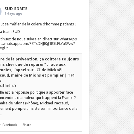
SUD SDMIS
7 days ago
faut se méfier de la colère d'homme patients !
La team SUD
tinuez de nous suivre en direct sur WhatsApp
at.whatsapp.com/FZTsDHJlKjJ1RSLFkYuSWw?
gi_t
ire de la prévention, ça coûtera toujours
ns cher que de réparer" : face aux
endies, l'appel sur LCI de Mickaël
caud, maire de Mions et pompier | TF1
o
tf1info.fr
le est la réponse politique à apporter face
incendies d'ampleur qui frappent la France ?
aire de Mions (Rhône), Mickaël Paccaud,
ement pompier, insiste sur l'importance de la
.
n Facebook
·
Share