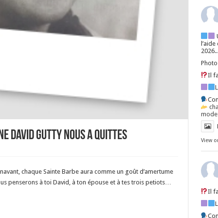
l’aide
2026..
Photo
Il 
Con
ch
mode=
NE DAVID GUTTY NOUS A QUITTES
View o
navant, chaque Sainte Barbe aura comme un goût d’amertume
 penserons à toi David, à ton épouse et à tes trois petiots…
Il 
Con