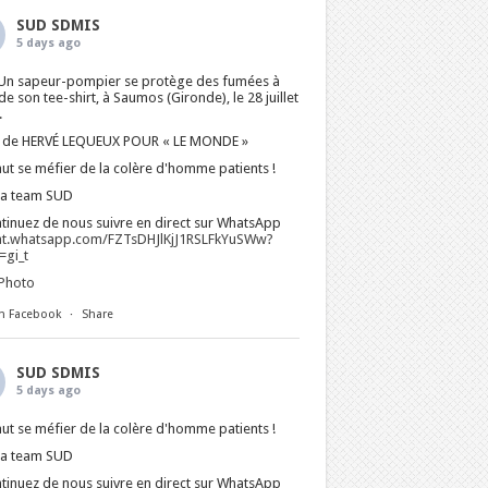
SUD SDMIS
5 days ago
Un sapeur-pompier se protège des fumées à
 de son tee-shirt, à Saumos (Gironde), le 28 juillet
.
 de HERVÉ LEQUEUX POUR « LE MONDE »
faut se méfier de la colère d'homme patients !
La team SUD
tinuez de nous suivre en direct sur WhatsApp
at.whatsapp.com/FZTsDHJlKjJ1RSLFkYuSWw?
gi_t
Photo
n Facebook
·
Share
SUD SDMIS
5 days ago
faut se méfier de la colère d'homme patients !
La team SUD
tinuez de nous suivre en direct sur WhatsApp