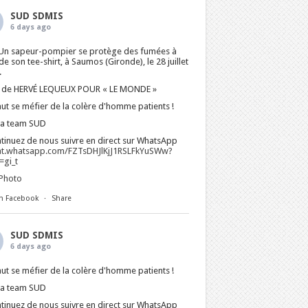
SUD SDMIS
6 days ago
Un sapeur-pompier se protège des fumées à
 de son tee-shirt, à Saumos (Gironde), le 28 juillet
.
 de HERVÉ LEQUEUX POUR « LE MONDE »
faut se méfier de la colère d'homme patients !
La team SUD
tinuez de nous suivre en direct sur WhatsApp
at.whatsapp.com/FZTsDHJlKjJ1RSLFkYuSWw?
gi_t
Photo
n Facebook
·
Share
SUD SDMIS
6 days ago
faut se méfier de la colère d'homme patients !
La team SUD
tinuez de nous suivre en direct sur WhatsApp