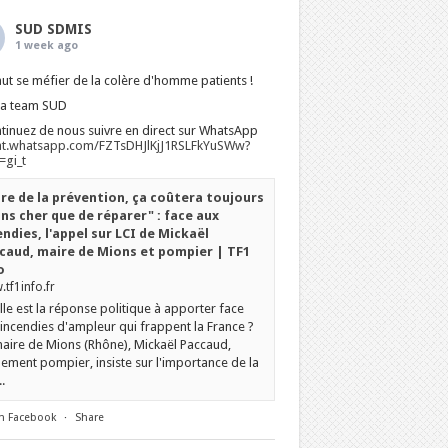
SUD SDMIS
1 week ago
faut se méfier de la colère d'homme patients !
La team SUD
tinuez de nous suivre en direct sur WhatsApp
at.whatsapp.com/FZTsDHJlKjJ1RSLFkYuSWw?
gi_t
ire de la prévention, ça coûtera toujours
ns cher que de réparer" : face aux
endies, l'appel sur LCI de Mickaël
caud, maire de Mions et pompier | TF1
o
tf1info.fr
le est la réponse politique à apporter face
incendies d'ampleur qui frappent la France ?
aire de Mions (Rhône), Mickaël Paccaud,
ement pompier, insiste sur l'importance de la
.
n Facebook
·
Share