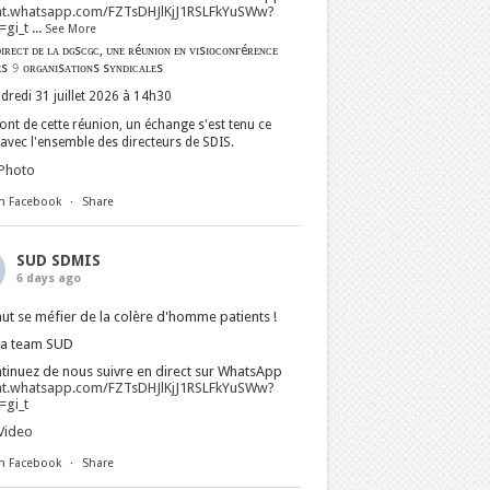
at.whatsapp.com/FZTsDHJlKjJ1RSLFkYuSWw?
gi_t
...
See More
ɪʀᴇᴄᴛ ᴅᴇ ʟᴀ ᴅɢsᴄɢᴄ, ᴜɴᴇ ʀéᴜɴɪᴏɴ ᴇɴ ᴠɪsɪᴏᴄᴏɴғéʀᴇɴᴄᴇ
ᴇs 𝟿 ᴏʀɢᴀɴɪsᴀᴛɪᴏɴs sʏɴᴅɪᴄᴀʟᴇs
dredi 31 juillet 2026 à 14h30
nt de cette réunion, un échange s'est tenu ce
avec l'ensemble des directeurs de SDIS.
Photo
n Facebook
·
Share
SUD SDMIS
6 days ago
faut se méfier de la colère d'homme patients !
La team SUD
tinuez de nous suivre en direct sur WhatsApp
at.whatsapp.com/FZTsDHJlKjJ1RSLFkYuSWw?
gi_t
Video
n Facebook
·
Share