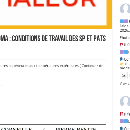
l’aide
2026..
A : Conditions de travail des SP et PATS
Photo
Il 
Con
ch
ieures supérieures aux températures extérieures ( Continuez de
mode=
View o
.
Il 
Con