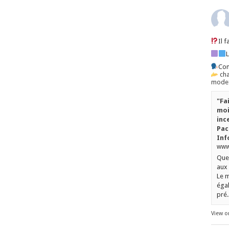
Il 
Con
ch
mode=
"Fa
moi
inc
Pac
Inf
www.
Quel
aux 
Le m
égal
pré..
View o