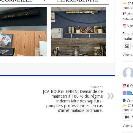
ch
mode=
ᴇɴ ᴅ
ᴀᴠᴇᴄ ʟ
Ven
En amo
matin 
View o
Il 
Suivant
[CA BOUGE ENFIN] Demande de
maintien à 100 % du régime
Con
indemnitaire des sapeurs-
ch
pompiers professionnels en cas
mode=
d’arrêt maladie ordinaire.
View o