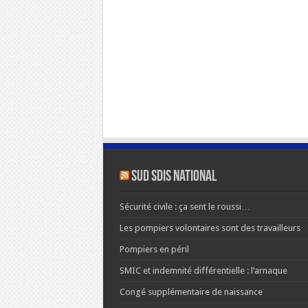
SUD SDIS national
Sécurité civile : ça sent le roussi…
Les pompiers volontaires sont des travailleurs
Pompiers en péril
SMIC et indemnité différentielle : l’arnaque
Congé supplémentaire de naissance