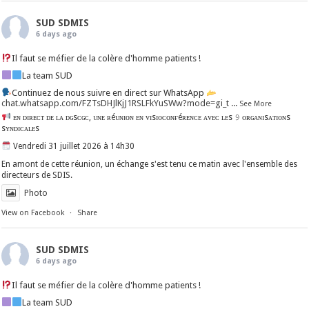
SUD SDMIS
6 days ago
Il faut se méfier de la colère d'homme patients !
La team SUD
Continuez de nous suivre en direct sur WhatsApp
chat.whatsapp.com/FZTsDHJlKjJ1RSLFkYuSWw?mode=gi_t
...
See More
ᴇɴ ᴅɪʀᴇᴄᴛ ᴅᴇ ʟᴀ ᴅɢsᴄɢᴄ, ᴜɴᴇ ʀéᴜɴɪᴏɴ ᴇɴ ᴠɪsɪᴏᴄᴏɴғéʀᴇɴᴄᴇ ᴀᴠᴇᴄ ʟᴇs 𝟿 ᴏʀɢᴀɴɪsᴀᴛɪᴏɴs
sʏɴᴅɪᴄᴀʟᴇs
Vendredi 31 juillet 2026 à 14h30
En amont de cette réunion, un échange s'est tenu ce matin avec l'ensemble des
directeurs de SDIS.
Photo
View on Facebook
·
Share
SUD SDMIS
6 days ago
Il faut se méfier de la colère d'homme patients !
La team SUD