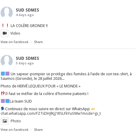
SUD SDMIS
4 days ago
LA COLÈRE GRONDE !!
Video
View on Facebook
·
Share
SUD SDMIS
5 days ago
Un sapeur-pompier se protège des fumées à l’aide de son tee-shirt, à
Saumos (Gironde), le 28 juillet 2026...
Photo de HERVÉ LEQUEUX POUR « LE MONDE »
Il faut se méfier de la colère d'homme patients !
La team SUD
Continuez de nous suivre en direct sur WhatsApp
chat.whatsapp.com/FZTsDHJlKjJ1RSLFkYuSWw?mode=gi_t
Photo
View on Facebook
·
Share