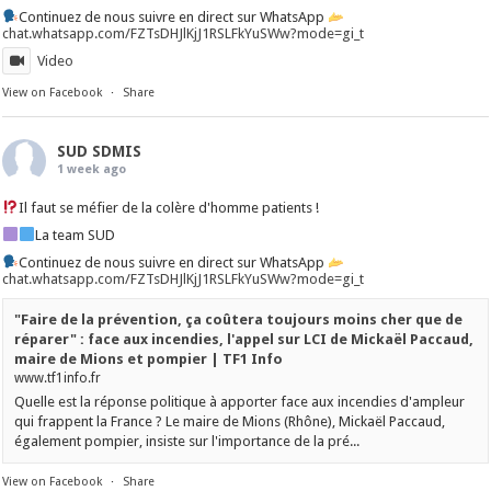
Continuez de nous suivre en direct sur WhatsApp
chat.whatsapp.com/FZTsDHJlKjJ1RSLFkYuSWw?mode=gi_t
Video
View on Facebook
·
Share
SUD SDMIS
1 week ago
Il faut se méfier de la colère d'homme patients !
La team SUD
Continuez de nous suivre en direct sur WhatsApp
chat.whatsapp.com/FZTsDHJlKjJ1RSLFkYuSWw?mode=gi_t
"Faire de la prévention, ça coûtera toujours moins cher que de
réparer" : face aux incendies, l'appel sur LCI de Mickaël Paccaud,
maire de Mions et pompier | TF1 Info
www.tf1info.fr
Quelle est la réponse politique à apporter face aux incendies d'ampleur
qui frappent la France ? Le maire de Mions (Rhône), Mickaël Paccaud,
également pompier, insiste sur l'importance de la pré...
View on Facebook
·
Share