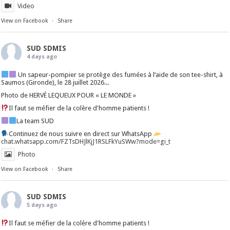
Video
View on Facebook
·
Share
SUD SDMIS
4 days ago
Un sapeur-pompier se protège des fumées à l’aide de son tee-shirt, à
Saumos (Gironde), le 28 juillet 2026...
Photo de HERVÉ LEQUEUX POUR « LE MONDE »
Il faut se méfier de la colère d'homme patients !
La team SUD
Continuez de nous suivre en direct sur WhatsApp
chat.whatsapp.com/FZTsDHJlKjJ1RSLFkYuSWw?mode=gi_t
Photo
View on Facebook
·
Share
SUD SDMIS
5 days ago
Il faut se méfier de la colère d'homme patients !