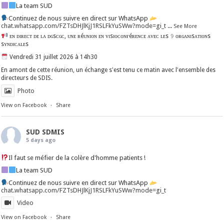
La team SUD
Continuez de nous suivre en direct sur WhatsApp
chat.whatsapp.com/FZTsDHJlKjJ1RSLFkYuSWw?mode=gi_t
...
See More
ᴇɴ ᴅɪʀᴇᴄᴛ ᴅᴇ ʟᴀ ᴅɢsᴄɢᴄ, ᴜɴᴇ ʀéᴜɴɪᴏɴ ᴇɴ ᴠɪsɪᴏᴄᴏɴғéʀᴇɴᴄᴇ ᴀᴠᴇᴄ ʟᴇs 𝟿 ᴏʀɢᴀɴɪsᴀᴛɪᴏɴs
sʏɴᴅɪᴄᴀʟᴇs
Vendredi 31 juillet 2026 à 14h30
En amont de cette réunion, un échange s'est tenu ce matin avec l'ensemble des
directeurs de SDIS.
Photo
View on Facebook
·
Share
SUD SDMIS
5 days ago
Il faut se méfier de la colère d'homme patients !
La team SUD
Continuez de nous suivre en direct sur WhatsApp
chat.whatsapp.com/FZTsDHJlKjJ1RSLFkYuSWw?mode=gi_t
Video
View on Facebook
·
Share