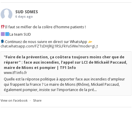
SUD SDMIS
6 days ago
Il faut se méfier de la colère d'homme patients !
La team SUD
Continuez de nous suivre en direct sur WhatsApp
chat.whatsapp.com/FZTsDHJlKjJ1RSLFkYuSWw?mode=gi_t
"Faire de la prévention, ça coûtera toujours moins cher que de
réparer" : face aux incendies, l'appel sur LCI de Mickaël Paccaud,
maire de Mions et pompier | TF1 Info
www.tf1info.fr
Quelle est la réponse politique à apporter face aux incendies d'ampleur
qui frappent la France ? Le maire de Mions (Rhône), Mickaël Paccaud,
également pompier, insiste sur l'importance de la pré...
View on Facebook
·
Share