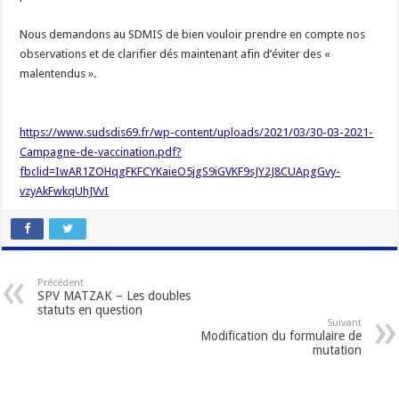
Nous demandons au SDMIS de bien vouloir prendre en compte nos
observations et de clarifier dés maintenant afin d’éviter des «
malentendus ».
https://www.sudsdis69.fr/wp-content/uploads/2021/03/30-03-2021-
Campagne-de-vaccination.pdf?
fbclid=IwAR1ZOHqgFKFCYKaieO5jgS9iGVKF9sJY2J8CUApgGvy-
vzyAkFwkqUhJVvI
Précédent
SPV MATZAK – Les doubles
statuts en question
Suivant
Modification du formulaire de
mutation