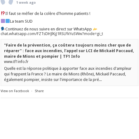
1 week ago
Il faut se méfier de la colère d'homme patients !
La team SUD
Continuez de nous suivre en direct sur WhatsApp
chat.whatsapp.com/FZTsDHJlKjJ1RSLFkYuSWw?mode=gi_t
"Faire de la prévention, ça coûtera toujours moins cher que de
réparer" : face aux incendies, l'appel sur LCI de Mickaël Paccaud,
maire de Mions et pompier | TF1 Info
www.tf1info.fr
Quelle est la réponse politique à apporter face aux incendies d'ampleur
qui frappent la France ? Le maire de Mions (Rhône), Mickaël Paccaud,
également pompier, insiste sur l'importance de la pré...
View on Facebook
·
Share