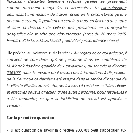
l’exclusion d’activités tellement réduites qu’elles se présentent
comme purement marginales et accessoires. La
caractéristique
définissant une relation de travail réside en la circonstance qu’une
personne accomplit pendant un certain temps, en faveur d’une autre
et sous la direction de celle-ci, des prestations en contrepartie
desquelles elle touche une rémunération
(arrêt du 26 mars 2015,
Fenoll, C‑316/13, EU:C:2015:200, point 27 et jurisprudence citée »)
.
Elle précise, au point N° 31 de l’arrêt : «
Au regard de ce qui précède, il
convient de considérer qu’une personne dans les conditions de
M. Matzak doit être qualifiée de « travailleur », au sens de la directive
2003/88
, dans la mesure où il ressort des informations à disposition
de la Cour que ce dernier a été intégré dans le service d’incendie de
la ville de Nivelles au sein duquel il a exercé certaines activités réelles
et effectives sous la direction d’une autre personne, pour lesquelles il
a été rémunéré, ce que la juridiction de renvoi est appelée à
vérifier
« .
Sur la première question
:
Il est question de savoir la directive 2003/88 peut s’appliquer aux