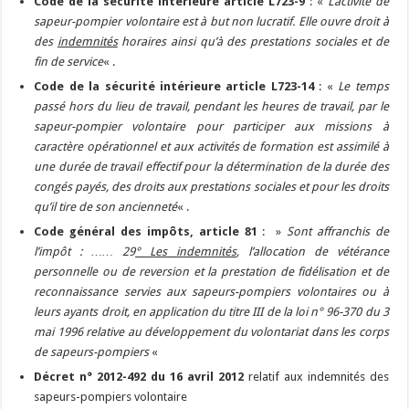
Code de la sécurité intérieure article L723-9
: «
L’activité de
sapeur-pompier volontaire est à but non lucratif. Elle ouvre droit à
des
indemnités
horaires ainsi qu’à des prestations sociales et de
fin de service
« .
Code de la sécurité intérieure article L723-14
: «
Le temps
passé hors du lieu de travail, pendant les heures de travail, par le
sapeur-pompier volontaire pour participer aux missions à
caractère opérationnel et aux activités de formation est assimilé à
une durée de travail effectif pour la détermination de la durée des
congés payés, des droits aux prestations sociales et pour les droits
qu’il tire de son ancienneté
« .
Code général des impôts, article 81
: »
Sont affranchis de
l’impôt : …… 29
° Les indemnités
, l’allocation de vétérance
personnelle ou de reversion et la prestation de fidélisation et de
reconnaissance servies aux sapeurs-pompiers volontaires ou à
leurs ayants droit, en application du titre III de la loi n° 96-370 du 3
mai 1996 relative au développement du volontariat dans les corps
de sapeurs-pompiers
«
Décret n° 2012-492 du 16 avril 2012
relatif aux indemnités des
sapeurs-pompiers volontaire