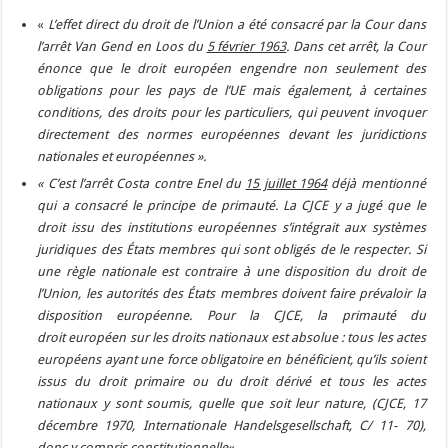
«
L’effet direct du droit de l’Union a été consacré par la Cour dans
l’arrêt Van Gend en Loos du
5 février 1963
. Dans cet arrêt, la Cour
énonce que le droit européen engendre non seulement des
obligations pour les pays de l’UE mais également, à certaines
conditions, des droits pour les particuliers, qui peuvent invoquer
directement des normes européennes devant les juridictions
nationales et européennes ».
« C’est l’arrêt Costa contre Enel du
15 juillet 1964
déjà mentionné
qui a consacré le principe de primauté. La CJCE y a jugé que le
droit issu des institutions européennes s’intégrait aux systèmes
juridiques des États membres qui sont obligés de le respecter. Si
une règle nationale est contraire à une disposition du droit de
l’Union, les autorités des États membres doivent faire prévaloir la
disposition européenne. Pour la CJCE, la primauté du
droit européen sur les droits nationaux est absolue : tous les actes
européens ayant une force obligatoire en bénéficient, qu’ils soient
issus du droit primaire ou du droit dérivé et tous les actes
nationaux y sont soumis, quelle que soit leur nature, (CJCE, 17
décembre 1970, Internationale Handelsgesellschaft, C/ 11- 70),
donc y compris constitutionnelle
« .