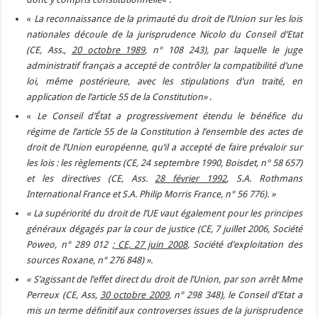
«
La reconnaissance de la primauté du droit de l’Union sur les lois
nationales découle de la jurisprudence Nicolo du Conseil d’Etat
(CE, Ass.,
20 octobre 1989
, n° 108 243), par laquelle le juge
administratif français a accepté de contrôler la compatibilité d’une
loi, même postérieure, avec les stipulations d’un traité, en
application de l’article 55 de la Constitution»
.
«
Le Conseil d’État a progressivement étendu le bénéfice du
régime de l’article 55 de la Constitution à l’ensemble des actes de
droit de l’Union européenne, qu’il a accepté de faire prévaloir sur
les lois : les règlements (CE, 24 septembre 1990, Boisdet, n° 58 657)
et les directives (CE, Ass.
28 février 1992
, S.A. Rothmans
International France et S.A. Philip Morris France, n° 56 776). »
« La supériorité du droit de l’UE vaut également pour les principes
généraux dégagés par la cour de justice (CE, 7 juillet 2006, Société
Poweo, n° 289 012 ;
CE, 27 juin 2008
, Société d’exploitation des
sources Roxane, n° 276 848) ».
« S’agissant de l’effet direct du droit de l’Union, par son arrêt Mme
Perreux (CE, Ass,
30 octobre 2009
, n° 298 348), le Conseil d’Etat a
mis un terme définitif aux controverses issues de la jurisprudence