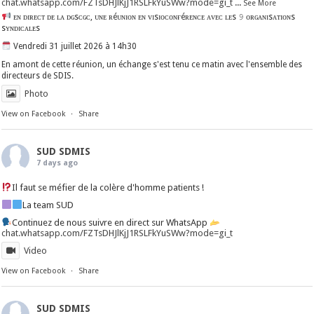
chat.whatsapp.com/FZTsDHJlKjJ1RSLFkYuSWw?mode=gi_t
...
See More
ᴇɴ ᴅɪʀᴇᴄᴛ ᴅᴇ ʟᴀ ᴅɢsᴄɢᴄ, ᴜɴᴇ ʀéᴜɴɪᴏɴ ᴇɴ ᴠɪsɪᴏᴄᴏɴғéʀᴇɴᴄᴇ ᴀᴠᴇᴄ ʟᴇs 𝟿 ᴏʀɢᴀɴɪsᴀᴛɪᴏɴs
sʏɴᴅɪᴄᴀʟᴇs
Vendredi 31 juillet 2026 à 14h30
En amont de cette réunion, un échange s'est tenu ce matin avec l'ensemble des
directeurs de SDIS.
Photo
View on Facebook
·
Share
SUD SDMIS
7 days ago
Il faut se méfier de la colère d'homme patients !
La team SUD
Continuez de nous suivre en direct sur WhatsApp
chat.whatsapp.com/FZTsDHJlKjJ1RSLFkYuSWw?mode=gi_t
Video
View on Facebook
·
Share
SUD SDMIS