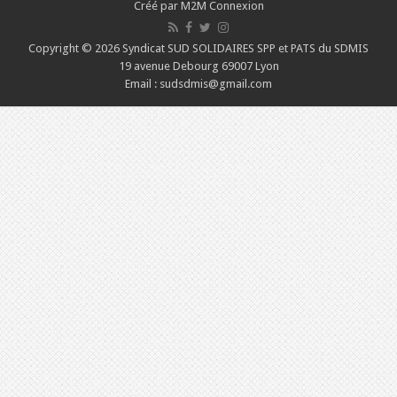
Créé par M2M Connexion
Copyright © 2026 Syndicat SUD SOLIDAIRES SPP et PATS du SDMIS
19 avenue Debourg 69007 Lyon
Email : sudsdmis@gmail.com