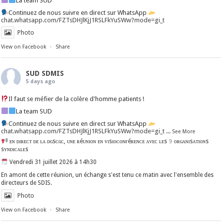
La team SUD
Continuez de nous suivre en direct sur WhatsApp
chat.whatsapp.com/FZTsDHJlKjJ1RSLFkYuSWw?mode=gi_t
Photo
View on Facebook
·
Share
SUD SDMIS
5 days ago
Il faut se méfier de la colère d'homme patients !
La team SUD
Continuez de nous suivre en direct sur WhatsApp
chat.whatsapp.com/FZTsDHJlKjJ1RSLFkYuSWw?mode=gi_t
...
See More
ᴇɴ ᴅɪʀᴇᴄᴛ ᴅᴇ ʟᴀ ᴅɢsᴄɢᴄ, ᴜɴᴇ ʀéᴜɴɪᴏɴ ᴇɴ ᴠɪsɪᴏᴄᴏɴғéʀᴇɴᴄᴇ ᴀᴠᴇᴄ ʟᴇs 𝟿 ᴏʀɢᴀɴɪsᴀᴛɪᴏɴs
sʏɴᴅɪᴄᴀʟᴇs
Vendredi 31 juillet 2026 à 14h30
En amont de cette réunion, un échange s'est tenu ce matin avec l'ensemble des
directeurs de SDIS.
Photo
View on Facebook
·
Share